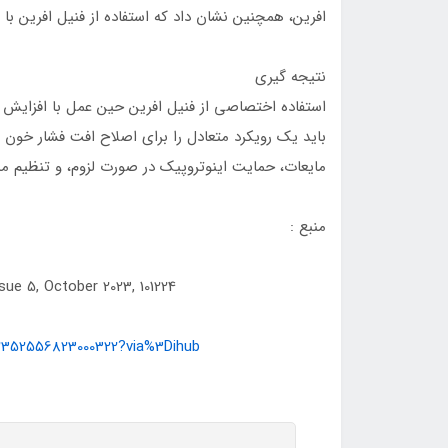
افرین، همچنین نشان داد که استفاده از فنیل افرین با AKI مرتبط است (OR 1.478، [1.245-1.753]).
نتیجه گیری
استفاده اختصاصی از فنیل افرین حین عمل با افزای
باید یک رویکرد متعادل را برای اصلاح افت فشار خون ت
مایعات، حمایت اینوتروپیک در صورت لزوم، و تنظیم
منبع :
sue 5, October 2023, 101224
S2352556823000322?via%3Dihub