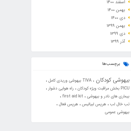
اسفند 1400
بهمن 1400
دی 1400
بهمن 1399
دی 1399
آذر 1399
برچسب‌ها
بیهوشی کودکان
TIVA بیهوشی وریدی کامل
PICU بخش مراقبت ویژه کودکان
راه هوایی دشوار
بیماری های نادر و بیهوشی
first aid kit
تب خال لب
هرپس لبیالیس
هرپس فعال
بیهوشی عمومی