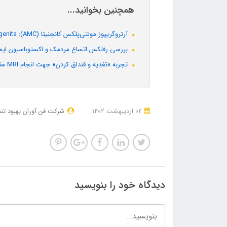
همچنین بخوانید...
آرتروگریپوز مولتی‌پلکس کانجنیتا (AMC): Arthrogryposis Multiplex Congenita
بررسی رفلکس اتساع مردمک و اکستوباسیون ایمن
تجربه «تغذیه و قنداق کردن» جهت انجام MRI مغز در نوزادان تا شش ماهگی
02 ارديبهشت 1402
شرکت فن آوران بهبود تن
دیدگاه خود را بنویسید