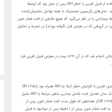
دریافت نکرده بودند، انجام شد. پیامد اولیه ارتباط استفاده از فنیل افرین با خطر AKI پس از عمل بود که توسط
 کلیوی (KDIGO) تعریف شده بود. مدل‌های رگرسیون لجستیک با همه عوامل مخدوش‌کننده
 بیمارانی را در نظر می‌گیرد که هیچ دقایقی از افت فشار خون
د در گروهی که در معرض قرار نگرفته بودند) در تجزیه و تحلیل
این مطالعه در یک بیمارستان دانشگاهی مراقبت های عالی انجام شد که در آن 8221 بیمار در معرض فنیل افرین قرار
در تجزیه و تحلیل تنظیم نشده، قرار گرفتن در معرض فنیل افرین با افزایش خطر ابتلا به AKI همراه بود (OR 1.615،
95% فاصله اطمینان (CI [1.522-1.725]، p < 0.001). در یک مدل تعدیل شده شامل چندین متغیر مرتبط با AKI، فنیل
افرین همچنان با AKI مرتبط باقی ماند (OR 1.325 [1.153-1.524])، همانطور که طول مدت افت فشار خون پس از
مواجهه با فنیل افرین وجود داشت. حذف بیماران مبتلا به افت فشار خون بیش از 1 دقیقه پس از مواجهه با فنیل