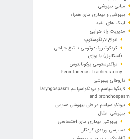
مبانی بیهوشی
بیهوشی و بیماری های همراه
لینک های مفید
مدیریت راه هوایی
انواع لارنگوسکوپ
کریکوتیروئیدوتومی با تیغ جراحی
(اسکالپل) با بوژی
تراکئوستومی پرکوتانئوس
Percutaneous Tracheostomy
داروهای بیهوشی
لارنگواسپاسم و برونکواسپاسم laryngospasm
and bronchospasm
برونکواسپاسم در طی بیهوشی عمومی
بیهوشی اطفال
بیهوشی بیماری های اختصاصی
دسترسی وریدی کودکان
آنافيلاکسی در حين بيهوشی