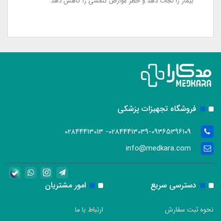
بیمار را نجات دهد و خطر عوارض تنفسی را کاهش دهد.
فروشگاه تجهیزات پزشکی
02844413039-09365396109- 02844413013
info@medkara.com
دسترسی سریع
امور مشتریان
نحوه ثبت سفارش
ارتباط با ما