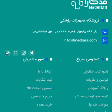
فروشگاه تجهیزات پزشکی
02844413039-09365396109- 02844413013
info@medkara.com
دسترسی سریع
امور مشتریان
نحوه ثبت سفارش
ارتباط با ما
قوانین و مقررات
ثبت شکایات
وبلاگ آموزشی
تضمین اصالت کالا
شیوه های ارسال سفارش
حریم خصوصی
سوالات متداول
خرید عمده