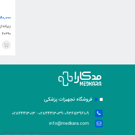
180,000
زیرانداز
۹۰×۶۰
فروشگاه تجهیزات پزشکی
02844413039-09365396109- 02844413013
info@medkara.com