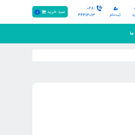
028-
سبد خرید
0
د
ثبت‌نام
44413013
 ما