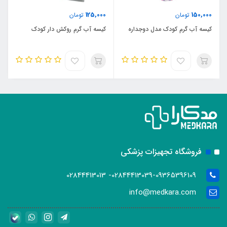
125,000
150,000
تومان
تومان
کیسه آب گرم کودک مدل دوجداره
کیسه آب گرم روکش دار کودک
فروشگاه تجهیزات پزشکی
02844413039-09365396109- 02844413013
info@medkara.com