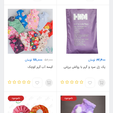
78,000
62,400
تومان
56,000
تومان
پک ژل سرد و گرم با روکش برزنتی
کیسه آب گرم کوچک
ناموجود
ناموجود