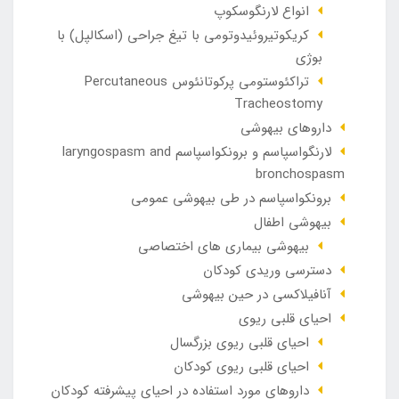
انواع لارنگوسکوپ
کریکوتیروئیدوتومی با تیغ جراحی (اسکالپل) با
بوژی
تراکئوستومی پرکوتانئوس Percutaneous
Tracheostomy
داروهای بیهوشی
لارنگواسپاسم و برونکواسپاسم laryngospasm and
bronchospasm
برونکواسپاسم در طی بیهوشی عمومی
بیهوشی اطفال
بیهوشی بیماری های اختصاصی
دسترسی وریدی کودکان
آنافيلاکسی در حين بيهوشی
احیای قلبی ریوی
احیای قلبی ریوی بزرگسال
احیای قلبی ریوی کودکان
داروهای مورد استفاده در احیای پیشرفته کودکان