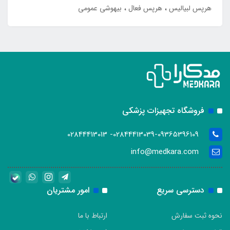
هرپس لبیالیس
هرپس فعال
بیهوشی عمومی
فروشگاه تجهیزات پزشکی
02844413039-09365396109- 02844413013
info@medkara.com
دسترسی سریع
امور مشتریان
نحوه ثبت سفارش
ارتباط با ما