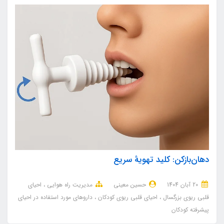
دهان‌بازکن: کلید تهویهٔ سریع
20 آبان 1404
حسین معینی
مدیریت راه هوایی
احیای
قلبی ریوی بزرگسال
احیای قلبی ریوی کودکان
داروهای مورد استفاده در احیای
پیشرفته کودکان