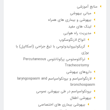
منابع آموزشی
مبانی بیهوشی
بیهوشی و بیماری های همراه
لینک های مفید
مدیریت راه هوایی
انواع لارنگوسکوپ
کریکوتیروئیدوتومی با تیغ جراحی (اسکالپل) با
بوژی
تراکئوستومی پرکوتانئوس Percutaneous
Tracheostomy
داروهای بیهوشی
لارنگواسپاسم و برونکواسپاسم laryngospasm and
bronchospasm
برونکواسپاسم در طی بیهوشی عمومی
بیهوشی اطفال
بیهوشی بیماری های اختصاصی