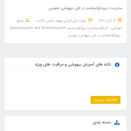
مدیریت برونکواسپاسم در طی بیهوشی عمومی
12 آبان 1401
شرکت فن آوران بهبود تنفس کارآمد
منابع
آموزشی
لارنگواسپاسم و برونکواسپاسم laryngospasm and bronchospasm
برونکواسپاسم در طی بیهوشی عمومی
نکته های آموزش بیهوشی و مراقبت های ویژه
اطلاعات بیش‌تر
دسته بندی