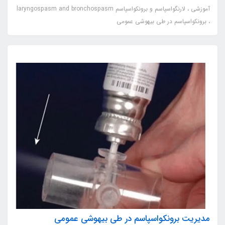
آموزشی
لارنگواسپاسم و برونکواسپاسم laryngospasm and bronchospasm
برونکواسپاسم در طی بیهوشی عمومی
مدیریت برونکواسپاسم در طی بیهوشی عمومی