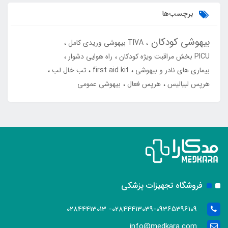
برچسب‌ها
بیهوشی کودکان
TIVA بیهوشی وریدی کامل
PICU بخش مراقبت ویژه کودکان
راه هوایی دشوار
بیماری های نادر و بیهوشی
first aid kit
تب خال لب
هرپس لبیالیس
هرپس فعال
بیهوشی عمومی
فروشگاه تجهیزات پزشکی
02844413039-09365396109- 02844413013
info@medkara.com