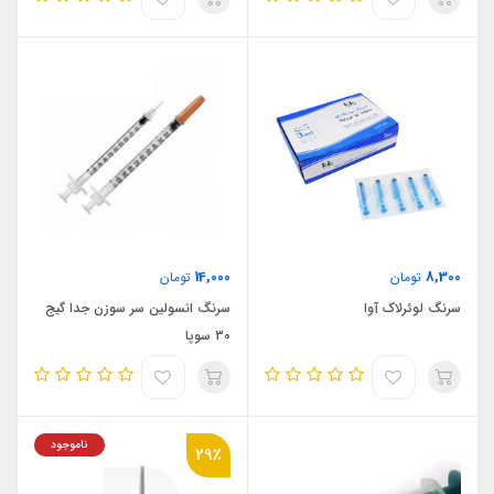
14,000
8,300
تومان
تومان
سرنگ لوئرلاک آوا
سرنگ انسولین سر سوزن جدا گیج
30 سوپا
ناموجود
29٪