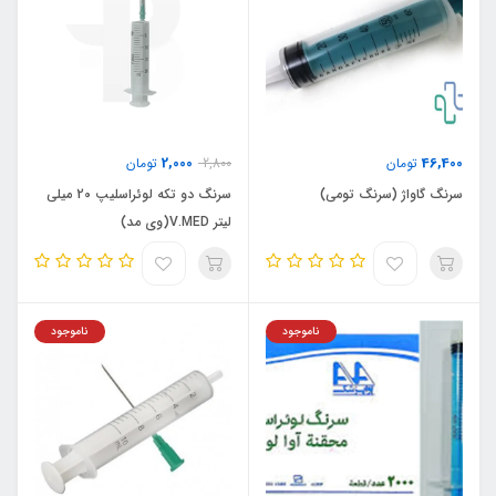
2,000
46,400
تومان
2,800
تومان
سرنگ گاواژ (سرنگ تومی)
سرنگ دو تکه لوئراسلیپ 20 میلی
لیتر V.MED(وی مد)
ناموجود
ناموجود