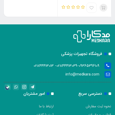
فروشگاه تجهیزات پزشکی
02844413039-09365396109- 02844413013
info@medkara.com
دسترسی سریع
امور مشتریان
نحوه ثبت سفارش
ارتباط با ما
قوانین و مقررات
ثبت شکایات