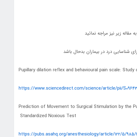
قاله زیر نیز مراجه نمائید
شناسایی درد در بیماران بدحال باشد
Pupillary dilation reflex and behavioural pain scale: Study
https://www.sciencedirect.com/science/article/pii/S0964
Prediction of Movement to Surgical Stimulation by the Pu
Standardized Noxious Test
https://pubs.asahq.org/anesthesiology/article/122/5/985