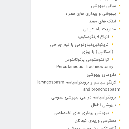
مبانی بیهوشی
بیهوشی و بیماری های همراه
لینک های مفید
مدیریت راه هوایی
انواع لارنگوسکوپ
کریکوتیروئیدوتومی با تیغ جراحی
(اسکالپل) با بوژی
تراکئوستومی پرکوتانئوس
Percutaneous Tracheostomy
داروهای بیهوشی
لارنگواسپاسم و برونکواسپاسم laryngospasm
and bronchospasm
برونکواسپاسم در طی بیهوشی عمومی
بیهوشی اطفال
بیهوشی بیماری های اختصاصی
دسترسی وریدی کودکان
آنافيلاکسی در حين بيهوشی