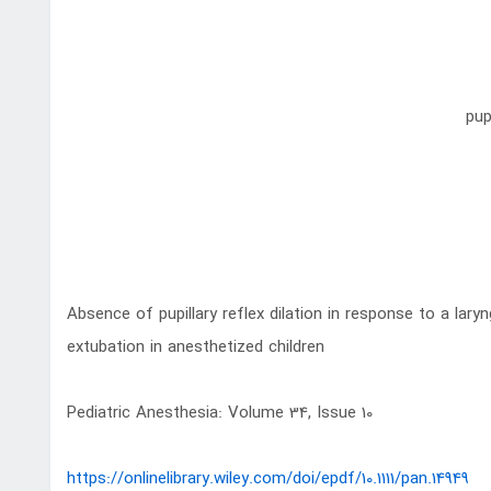
Absence of pupillary reflex dilation in response to a lary
extubation in anesthetized children
Pediatric Anesthesia: Volume 34, Issue 10
https://onlinelibrary.wiley.com/doi/epdf/10.1111/pan.14949