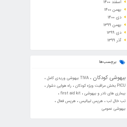
اسفند 1400
بهمن 1400
دی 1400
بهمن 1399
دی 1399
آذر 1399
برچسب‌ها
بیهوشی کودکان
TIVA بیهوشی وریدی کامل
PICU بخش مراقبت ویژه کودکان
راه هوایی دشوار
بیماری های نادر و بیهوشی
first aid kit
تب خال لب
هرپس لبیالیس
هرپس فعال
بیهوشی عمومی