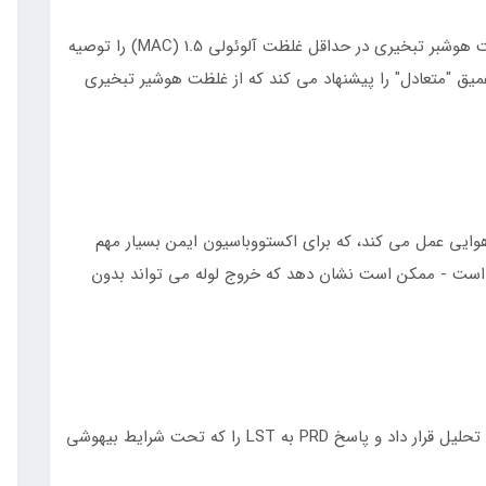
روش‌های سنتی اکستوباسیون عمیق معمولاً حفظ غلظت هوشبر تبخیری در حداقل غلظت آلوئولی 1.5 (MAC) را توصیه
عمیق "متعادل" را پیشنهاد می کند که از غلظت هوشیر تبخیری
 هوایی عمل می کند، که برای اکستووباسیون ایمن بسیار مهم
- که کمتر از یا مساوی 0.1 میلی متر است - ممکن است نشان دهد که خروج لوله می تواند بدون
این مطالعه 10 بیمار اطفال 2 تا 10 ساله را مورد تجزیه و تحلیل قرار داد و پاسخ PRD به LST را که تحت شرایط بیهوشی