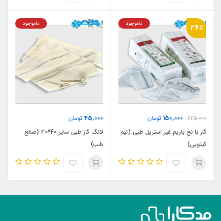
ناموجود
ناموجود
34٪
45,000
150,000
225,000
تومان
تومان
گاز با نخ باریم غیر استریل طبی (نیم
لانگ گاز طبی سایز 40*30 (صانع
کیلویی)
طب)