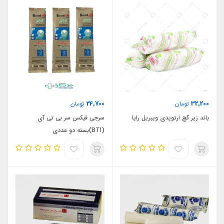
24,700
32,200
تومان
تومان
باند زیر گچ ارتوپدی ویبریل رایا
سرجی فیکس سر بی تی آی
(BTI)بسته دو عددی