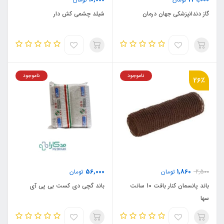
گاز دندانپزشکی جهان درمان
شیلد چشمی کش دار
ناموجود
ناموجود
26٪
56,000
1,860
2,500
تومان
تومان
باند پانسمان کنار بافت 10 سانت
باند گچی دی کست بی پی آی
سها