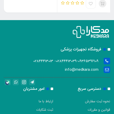
فروشگاه تجهیزات پزشکی
02844413039-09365396109- 02844413013
info@medkara.com
دسترسی سریع
امور مشتریان
نحوه ثبت سفارش
ارتباط با ما
قوانین و مقررات
ثبت شکایات