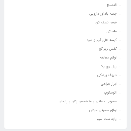
قدسنج
جعبه یادآور دارویی
قرص نصف کن
ماساژور
کیسه های گرم و سرد
کفش زیر گچ
لوازم معاینه
رول وی پک
ظروف پزشکی
ابزار جراحی
اتوسکوپ
مصرفی مامائی و متخصص زنان و زایمان
لوازم مصرفی مردان
پایه ست سرم