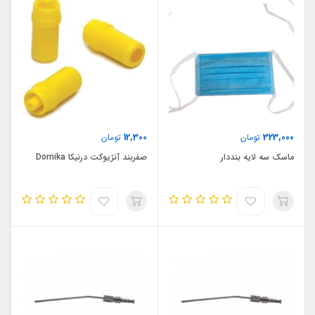
12,300
323,000
تومان
تومان
ماسک سه لایه بنددار
صفربند آنژیوکت درنیکا Dornika