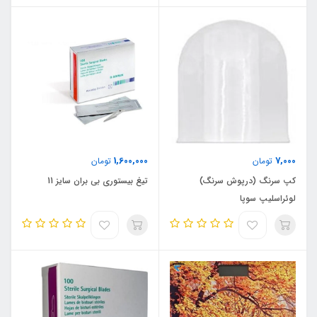
1,600,000
7,000
تومان
تومان
کپ سرنگ (درپوش سرنگ)
تیغ بیستوری بی بران سایز 11
لوئراسلیپ سوپا