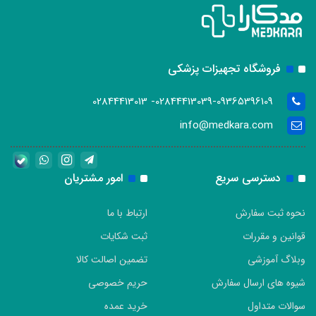
فروشگاه تجهیزات پزشکی
02844413039-09365396109- 02844413013
info@medkara.com
دسترسی سریع
امور مشتریان
نحوه ثبت سفارش
ارتباط با ما
قوانین و مقررات
ثبت شکایات
وبلاگ آموزشی
تضمین اصالت کالا
شیوه های ارسال سفارش
حریم خصوصی
سوالات متداول
خرید عمده