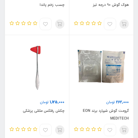
هوک گوش ۹۰ درجه تیز
چسب زخم پاندا
1,125,000
262,000
تومان
تومان
گرومت گوش شیپارد برند EON
چکش رفلکس مثلثی پزشکی
MEDITECH