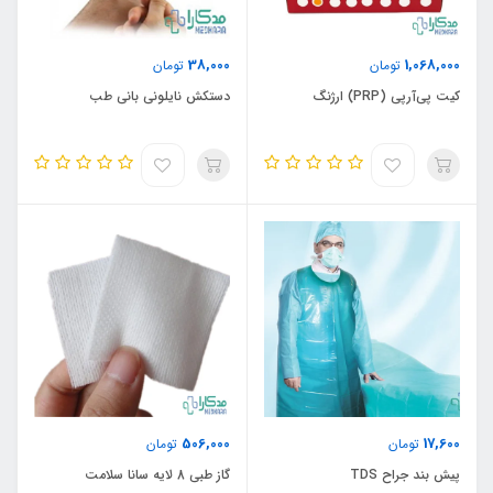
38,000
1,068,000
تومان
تومان
کیت پی‌آرپی (PRP) ارژنگ
دستکش نایلونی بانی طب
506,000
17,600
تومان
تومان
پیش بند جراح TDS
گاز طبی 8 لایه سانا سلامت