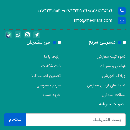
02844413039-09365396109- 02844413013
info@medkara.com
دسترسی سریع
امور مشتریان
نحوه ثبت سفارش
ارتباط با ما
قوانین و مقررات
ثبت شکایات
وبلاگ آموزشی
تضمین اصالت کالا
شیوه های ارسال سفارش
حریم خصوصی
سوالات متداول
خرید عمده
عضویت خبرنامه
ثبت‌نام