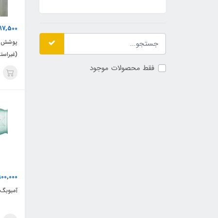
97,500
پوشش آ
(غیراست
فقط محصولات موجود
900,000
آمبوبگ 