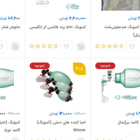
102,400
4,400,000
1
تومان
تومان
تومان
مبوبگ ضدعفونی‌شده
آمبوبگ pvc برند فلکسی کر انگلیسی
مانومتر فشار 
ریل)
ناموجود
ناموجود
30٪
000
130,000
1,
تومان
184,000
تومان
350,000
گالمد بزرگسال
احیا کننده های دستی (آمبوبگ)
آمبوبگ (احیا
Winner
گالمد نوزاد