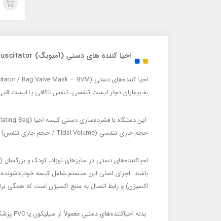
احیا کننده های دستی (آمبوبگ) Manual Resuscitator
به بیماران دچار ایست تنفسی، تنفس ناکافی یا ایست قلبی-
حجم جاری تنفسی (Tidal Volume / حجم جاری تنفس) را فراهم می‌سازد.
اکسیژن) و رابط اتصال به منبع اکسیژن است که همگی برای جلوگیری از بازتنفس دی‌اکس
بدنه احیاکننده‌های دستی معمولاً از سیلیکون یا PVC پزشکی با کیفیت بالا ساخته می‌شود تا ضمن انعطاف‌پذیری مناسب، دوام و عملکرد پایدار در شرایط اورژانسی داشته باشد.