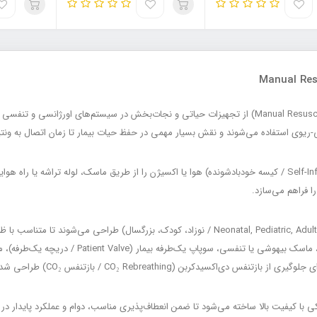
احیا کننده‌های دستی (Manual Resuscitator / Bag Valve Mask – BVM) از تجهیزات حیاتی و نجات‌بخش در
ریوی استفاده می‌شوند و نقش بسیار مهمی در حفظ حیات بیمار تا زمان اتصال به ونتی
این دستگاه با فشرده‌سازی دستی کیسه احیا (Self-Inflating Bag / کیسه خودبادشونده) هوا یا اکسیژن را از طریق ماسک
احیاکننده‌های دستی در سایزهای نوزاد، کودک و بزرگسال (Neonatal, Pediatric, Adult / نوزاد، کودک
یدکربن (CO₂ Rebreathing / بازتنفس CO₂) طراحی شده‌اند.