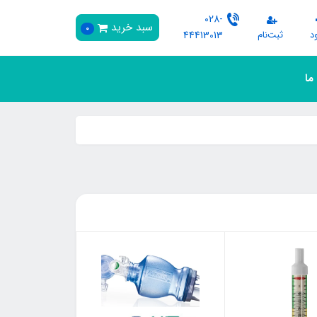
028-
سبد خرید
0
د
ثبت‌نام
44413013
 ما