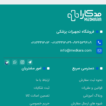
فروشگاه تجهیزات پزشکی
02844413039-09365396109- 02844413013
info@medkara.com
دسترسی سریع
امور مشتریان
نحوه ثبت سفارش
ارتباط با ما
قوانین و مقررات
ثبت شکایات
وبلاگ آموزشی
تضمین اصالت کالا
شیوه های ارسال سفارش
حریم خصوصی