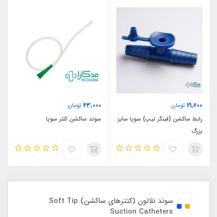
43,000
21,600
تومان
تومان
رابط ساکشن (فینگر تیپ) سوپا سایز
سوند ساکشن کتتر سوپا
بزرگ
سوند نلاتون (کتترهای ساکشن) Soft Tip
Suction Catheters