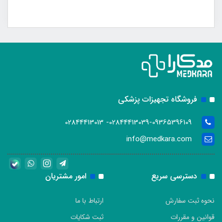
فروشگاه تجهیزات پزشکی
02844413039-09365396109- 02844413013
info@medkara.com
دسترسی سریع
امور مشتریان
نحوه ثبت سفارش
ارتباط با ما
قوانین و مقررات
ثبت شکایات