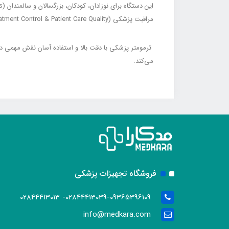
مراقبت پزشکی (Early Fever Detection, Treatment Control & Patient Care Quality) می‌شود.
می‌کند.
فروشگاه تجهیزات پزشکی
02844413039-09365396109- 02844413013
info@medkara.com