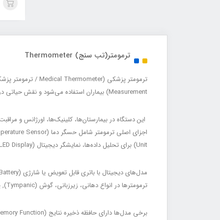
ترمومتر(تب سنج) Thermometer
Measurement) بیماران استفاده می‌شود و نقش حیاتی در تشخیص تب، عفونت و وضعیت عمومی بیمار (Fever, Infection & General Health Assessment) دارد.
این دستگاه در بیمارستان‌ها، کلینیک‌ها، اورژانس و مراقبت‌های خانگی (pital, Clinic, Emergency & Home Care
Unit) برای تحلیل داده‌ها، نمایشگر دیجیتال (LCD/LED Display) برای نمایش دما، و در برخی مدل‌ها آلارم هشدار تب (Fever Alarm) است.
مدل‌های دیجیتال با باتری قابل تعویض یا شارژی (Replaceable or Rechargeable Battery) کار می‌کنند و اندازه‌گیری سریع و دقیق انجام می‌دهند.
ترمومترها در انواع دهانی، زیرزبانی، گوش (Tympanic), پیشانی (Forehead/Infrared) و مچ دست (Wrist) طراحی می‌شوند تا متناسب با سن و شرایط بیمار مورد استفاده قرار گیرند.
برخی مدل‌ها دارای حافظه ذخیره نتایج (Memory Function) و قابلیت اتصال به سیستم‌های مانیتورینگ بیمار (Connectivity to Patient Monitoring Systems) هستند.