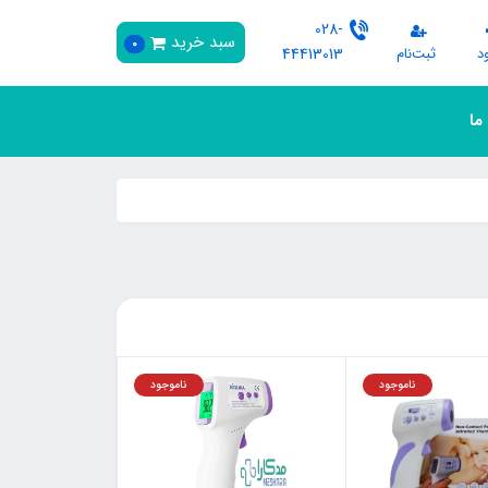
028-
سبد خرید
0
د
ثبت‌نام
44413013
 ما
ناموجود
ناموجود