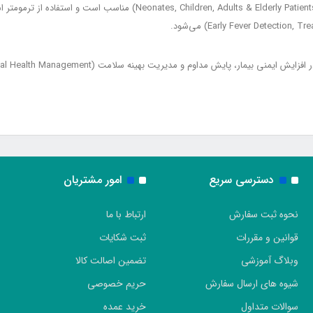
این دستگاه برای نوزادان، کودکان، بزرگسالان و سالمندان (& Elderly Patients
دسترسی سریع
امور مشتریان
نحوه ثبت سفارش
ارتباط با ما
قوانین و مقررات
ثبت شکایات
وبلاگ آموزشی
تضمین اصالت کالا
شیوه های ارسال سفارش
حریم خصوصی
سوالات متداول
خرید عمده