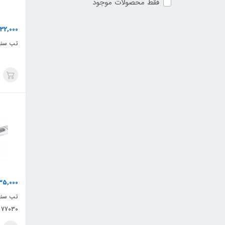
فقط محصولات موجود
132,000
تب سنج
35,000
تب سنج 
 77030