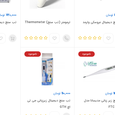
720,000
تومان
توما
 دیجیتال عروسکی ولرمد
ترمومتر (تب سنج) Thermometer
تب سنج دیجیت
ناموجود
ناموجود
110,000
1
تومان
تومان
زیر زبانی مدیسانا مدل
تب سنج دیجیتال زیرزبانی جی تی
FTC
اچ GTH