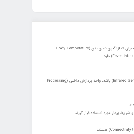
ترمومتر پزشکی (Medical Thermometer / ترمومتر پزشکی) یکی از تجهیزات پایه مانیتورینگ علائم حیاتی (Vital Signs Monitoring) است که برای اندازه‌گیری دمای بدن (Body Temperature
اجزای اصلی ترمومتر شامل حسگر دما (Temperature Sensor) که می‌تواند از نوع دیجیتال (Thermistor/Thermocouple) یا مادون قرمز (Infrared Sensor) باشد، واحد پردازش داخلی (Processing