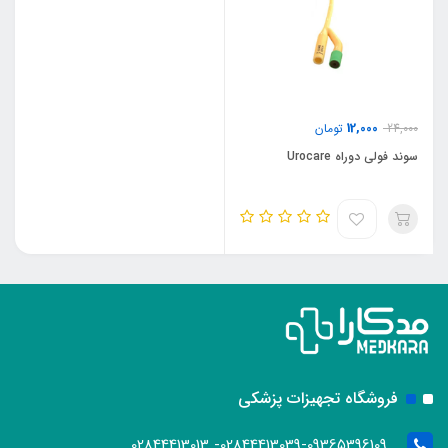
12,000
24,000
تومان
سوند فولی دوراه Urocare
فروشگاه تجهیزات پزشکی
02844413039-09365396109- 02844413013