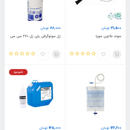
86,000
31,500
تومان
تومان
سوند نلاتون سوپا
ژل سونوگرافی پلی ژل 260 سی سی
ناموجود
145,000
122,200
تومان
تومان