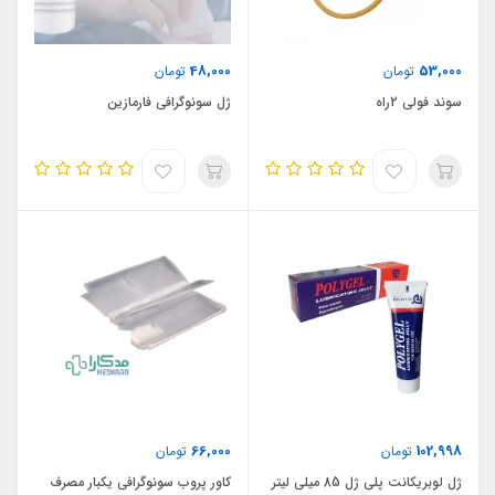
48,000
53,000
تومان
تومان
سوند فولی 2راه
ژل سونوگرافی فارمازین
66,000
102,998
تومان
تومان
ژل لوبریکانت پلی ژل 85 میلی لیتر
کاور پروب سونوگرافی یکبار مصرف