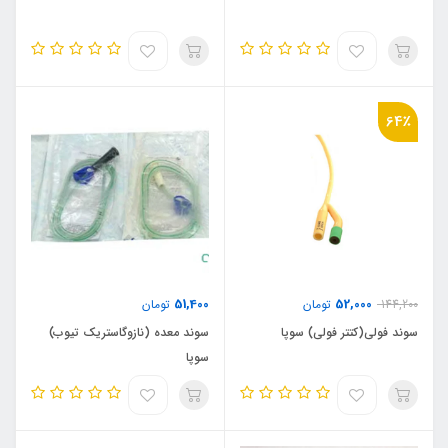
64٪
51,400
52,000
144,200
تومان
تومان
سوند فولی(کتتر فولی) سوپا
سوند معده (نازوگاستریک تیوب)
سوپا