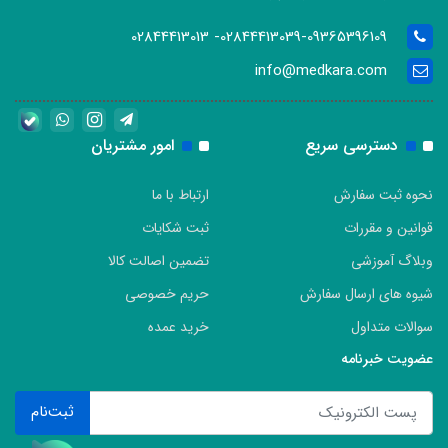
02844413039-09365396109- 02844413013
info@medkara.com
دسترسی سریع
امور مشتریان
نحوه ثبت سفارش
ارتباط با ما
قوانین و مقررات
ثبت شکایات
وبلاگ آموزشی
تضمین اصالت کالا
شیوه های ارسال سفارش
حریم خصوصی
سوالات متداول
خرید عمده
عضویت خبرنامه
ثبت‌نام