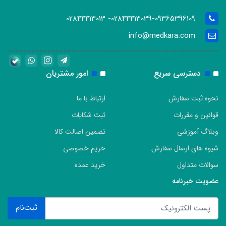
02844413039-09365396109- 02844413013
info@medkara.com
دسترسی سریع
امور مشتریان
نحوه ثبت سفارش
ارتباط با ما
قوانین و مقررات
ثبت شکایات
وبلاگ آموزشی
تضمین اصالت کالا
شیوه های ارسال سفارش
حریم خصوصی
سوالات متداول
خرید عمده
عضویت خبرنامه
ثبت‌نام