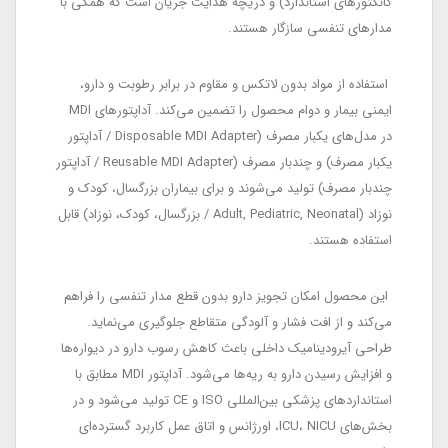
کانکتورهای استاندارد) و دریچه هدایت جریان است که همگی با
مدارهای تنفسی سازگار هستند.
استفاده از مواد بدون لاتکس و مقاوم در برابر رطوبت و دارو،
ایمنی بیمار و دوام محصول را تضمین می‌کند. آداپتورهای MDI
در مدل‌های یکبار مصرف (Disposable MDI Adapter / آداپتور
یکبار مصرف) و چندبار مصرف (Reusable MDI Adapter / آداپتور
چندبار مصرف) تولید می‌شوند و برای بیماران بزرگسال، کودک و
نوزاد (Adult, Pediatric, Neonatal / بزرگسال، کودک، نوزاد) قابل
استفاده هستند.
این محصول امکان تجویز دارو بدون قطع مدار تنفسی را فراهم
می‌کند و از افت فشار و آلودگی متقاطع جلوگیری می‌نماید.
طراحی آیرودینامیک داخلی باعث کاهش رسوب دارو در دیواره‌ها
و افزایش رسیدن دارو به ریه‌ها می‌شود. آداپتور MDI مطابق با
استانداردهای پزشکی بین‌المللی ISO و CE تولید می‌شود و در
بخش‌های ICU، NICU، اورژانس و اتاق عمل کاربرد گسترده‌ای