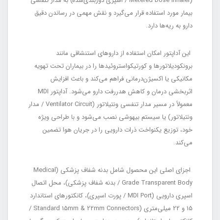
(Metered Dose Inhaler / اسپری دوزبندی‌شده) به مدار تنفسی
بیمار مورد استفاده قرار می‌گیرد و نقش مهمی در رساندن دقیق
دارو به ریه‌ها دارد.
این آداپتور امکان استفاده از داروهای استنشاقی مانند
برونکودیلاتورها و کورتیکواستروئیدها را در بیماران تحت تهویه
مکانیکی یا اکسیژن‌درمانی فراهم می‌کند و باعث افزایش
اثربخشی درمان و کاهش هدررفت دارو می‌شود. آداپتور MDI
معمولاً در مسیر مدار تنفسی ونتیلاتور (Ventilator Circuit / مدار
ونتیلاتور) یا سیستم بیهوشی نصب می‌شود و با طراحی ویژه
خود، توزیع یکنواخت ذرات دارویی را در جریان هوا تضمین
می‌کند.
اجزای اصلی این محصول شامل بدنه شفاف پزشکی (Medical
Grade Transparent Body / بدنه شفاف پزشکی)، محل اتصال
اسپری دارویی (MDI Port / پورت اسپری)، کانکتورهای استاندارد
15 و 22 میلی‌متری (Standard 15mm & 22mm Connectors /