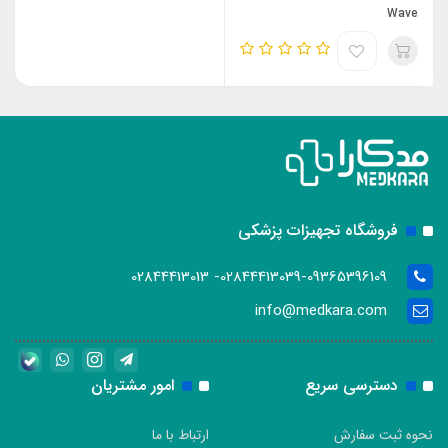
Wave
فروشگاه تجهیزات پزشکی
02844413039-09365396109- 02844413013
info@medkara.com
دسترسی سریع
امور مشتریان
نحوه ثبت سفارش
ارتباط با ما