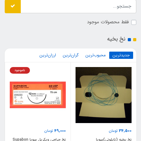
فقط محصولات موجود
نخ بخیه
جدیدترین
محبوب‌ترین
گران‌ترین
ارزان‌ترین
ناموجود
49,000
34,500
تومان
تومان
نخ بخیه (نایلونی)سوپا
نخ جراحی ویکریل سوپا Supabon