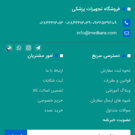
فروشگاه تجهیزات پزشکی
02844413039-09365396109- 02844413013
info@medkara.com
دسترسی سریع
امور مشتریان
نحوه ثبت سفارش
ارتباط با ما
قوانین و مقررات
ثبت شکایات
وبلاگ آموزشی
تضمین اصالت کالا
شیوه های ارسال سفارش
حریم خصوصی
سوالات متداول
خرید عمده
عضویت خبرنامه