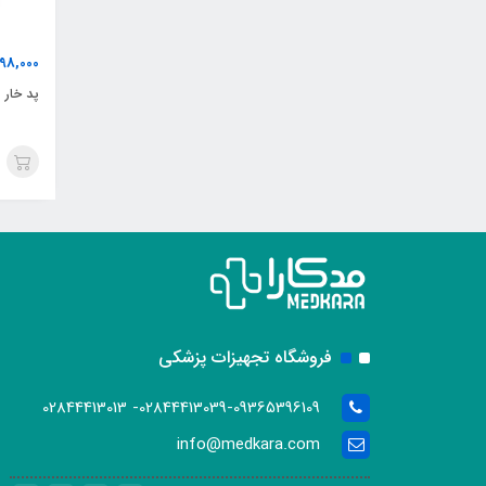
198,000
پد خار پ
فروشگاه تجهیزات پزشکی
02844413039-09365396109- 02844413013
info@medkara.com