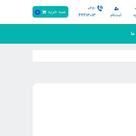
028-
سبد خرید
0
د
ثبت‌نام
44413013
 ما