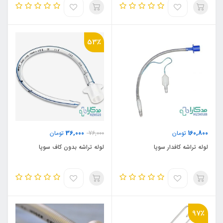
53٪
36,000
160,800
تومان
76,000
تومان
لوله تراشه کافدار سوپا
لوله تراشه بدون کاف سوپا
97٪