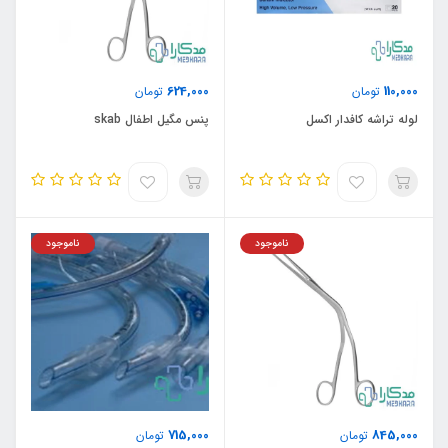
624,000
110,000
تومان
تومان
لوله تراشه کافدار اکسل
پنس مگیل اطفال skab
ناموجود
ناموجود
715,000
845,000
تومان
تومان