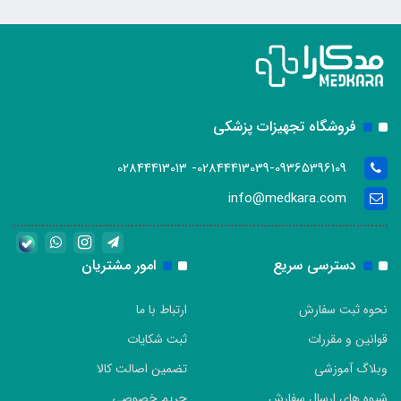
فروشگاه تجهیزات پزشکی
02844413039-09365396109- 02844413013
info@medkara.com
دسترسی سریع
امور مشتریان
نحوه ثبت سفارش
ارتباط با ما
قوانین و مقررات
ثبت شکایات
وبلاگ آموزشی
تضمین اصالت کالا
شیوه های ارسال سفارش
حریم خصوصی