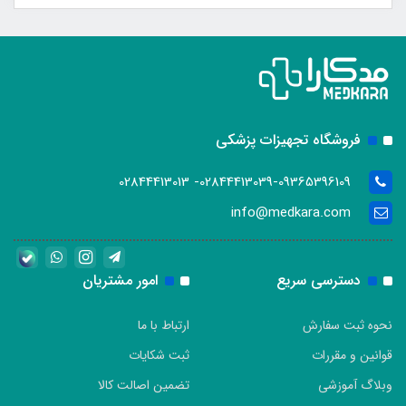
فروشگاه تجهیزات پزشکی
02844413039-09365396109- 02844413013
info@medkara.com
دسترسی سریع
امور مشتریان
نحوه ثبت سفارش
ارتباط با ما
قوانین و مقررات
ثبت شکایات
وبلاگ آموزشی
تضمین اصالت کالا