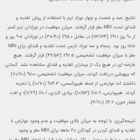
نتایج: صد و شصت و چهار نوزاد ترم با استفاده از روش تغذیه و
قنداق تحت MRI مغز قرار گرفتند. میزان موفقیت در نوزادان ترم کمتر
از 90 روز 91.1٪ (113/124) در مقابل 95.0٪ (38/40) در نوزادان ≥90 روز و
≤181 روز بود. پنجاه و سه نوزاد نارس تحت تغذیه و قنداق برای MRI
مغز با میزان موفقیت تشخیصی 92.5٪ (49/53) قرار گرفتند. هیچ
عارضه ای در هیچ یک از بیماران تغذیه و قنداق مشاهده نشد. کسانی
که بیهوشی دریافت کردند، میزان موفقیت تشخیصی 100% (70/70)
داشتند اما عوارضی از جمله هیپوکسمی، 14.3% (10/70) را تجربه
کردند. هیپوترمی، 18.9٪ (10/53); برادی کاردی، 10.1٪ (7/69)؛ و افت
فشار خون، 4.2٪ (3/70).
نتیجه‌گیری: با توجه به میزان بالای موفقیت و عدم وجود عوارض با
تغذیه و قنداق کردن در کودکان ≤6 ماهه برای MRI مغز و وجود
عوارض مرتبط با بیهوشی، اکثر نوزادان باید قبل از انجام MRI مغز با