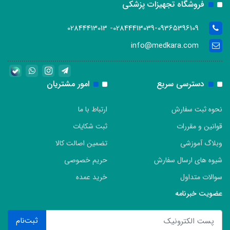
فروشگاه تجهیزات پزشکی
02844413039-09365396109- 02844413013
info@medkara.com
دسترسی سریع
امور مشتریان
نحوه ثبت سفارش
ارتباط با ما
قوانین و مقررات
ثبت شکایات
وبلاگ آموزشی
تضمین اصالت کالا
شیوه های ارسال سفارش
حریم خصوصی
سوالات متداول
خرید عمده
عضویت خبرنامه
ثبت‌نام