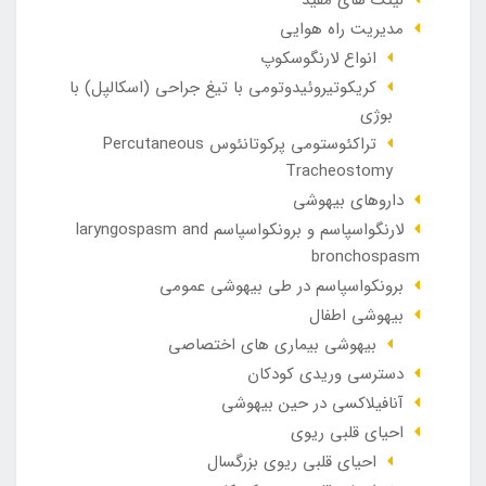
مدیریت راه هوایی
انواع لارنگوسکوپ
کریکوتیروئیدوتومی با تیغ جراحی (اسکالپل) با
بوژی
تراکئوستومی پرکوتانئوس Percutaneous
Tracheostomy
داروهای بیهوشی
لارنگواسپاسم و برونکواسپاسم laryngospasm and
bronchospasm
برونکواسپاسم در طی بیهوشی عمومی
بیهوشی اطفال
بیهوشی بیماری های اختصاصی
دسترسی وریدی کودکان
آنافيلاکسی در حين بيهوشی
احیای قلبی ریوی
احیای قلبی ریوی بزرگسال