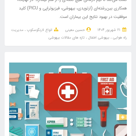
همکاری بین‌رشته‌ای (ارتوپدی، بیهوشی، فیزیوتراپی و PICU) کلید
موفقیت در بهبود نتایج این بیماران است.
21 شهریور 1404
حسین معینی
انواع لارنگوسکوپ
مدیریت
راه هوایی
بیهوشی اطفال
تازه های مقالات بیهوشی