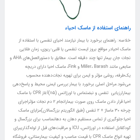
راهنمای استفاده از ماسک احیاء
خلاصه: راهنمای برخورد با بیمار نیازمند احیای تنفسی با استفاده از
ماسک احیادر مواقع بروز ایست تنفسی یا قلبی-ریوی، زمان طلایی
نجات جان بیمار تنها چند دقیقه است. مطابق با دستورالعمل‌های AHA و
منابعی مانند Miller، Barash و Fink، ماسک احیا دارای دریچه
یک‌طرفه، روشی مؤثر و ایمن برای تهویه نجات‌دهنده محسوب
می‌شود.مراحل اصلی برخورد با بیمار:بررسی ایمنی محیط و پاسخ‌دهی
بیمارارزیابی تنفس و نبضتماس با اورژانس (۱۱۵)آغاز CPR با ماسک
احیا:قرار دادن ماسک روی صورت بیمارانجام ۲ دم نجات مؤثراجرای
چرخه ۳۰ ماساژ + ۲ تنفس (طبق الگوریتم بزرگسالان)مزایای ماسک
احیا:جلوگیری از تماس مستقیم دهان به دهانمناسب برای بزرگسال و
کودکقابل استفاده در اورژانس، ICU و مراقبت‌های قبل از لوله‌گذاریبرای
تهیه انواع ماسک CPR با قیمت مناسب و کیفیت بیمارستانی، فروشگاه