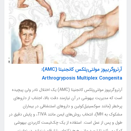
آرتروگریپوز مولتی‌پلکس کانجنیتا (AMC):
Arthrogryposis Multiplex Congenita
آرتروگریپوز مولتی‌پلکس کانجنیتا (AMC) یک اختلال نادر ولی پیچیده
است که مدیریت بیهوشی در آن نیازمند دقت بالا، اجتناب از داروهای
پرخطر (مانند سوکسینیل‌کولین و داروهای استنشاقی در بیماران
مشکوک به MH)، انتخاب روش‌های ایمن مانند TIVA، و پایش دقیق در
طول و پس از عمل است. استفاده از یک چک‌لیست کاربردی بیهوشی
کمک می‌کند تا تیم درمانی هیچ نکته‌ای را از قلم نیندازد. در نهایت،