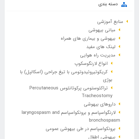
دسته بندی
منابع آموزشی
مبانی بیهوشی
بیهوشی و بیماری های همراه
لینک های مفید
مدیریت راه هوایی
انواع لارنگوسکوپ
کریکوتیروئیدوتومی با تیغ جراحی (اسکالپل) با
بوژی
تراکئوستومی پرکوتانئوس Percutaneous
Tracheostomy
داروهای بیهوشی
لارنگواسپاسم و برونکواسپاسم laryngospasm and
bronchospasm
برونکواسپاسم در طی بیهوشی عمومی
بیهوشی اطفال