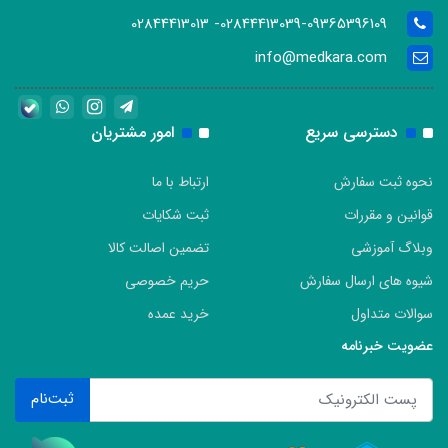
02844413039-09365396109- 02844413013
info@medkara.com
دسترسی سریع
امور مشتریان
نحوه ثبت سفارش
ارتباط با ما
قوانین و مقررات
ثبت شکایات
وبلاگ آموزشی
تضمین اصالت کالا
شیوه های ارسال سفارش
حریم خصوصی
سوالات متداول
خرید عمده
عضویت خبرنامه
ثبت‌نام