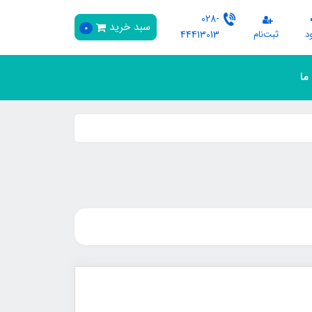
028-
سبد خرید
0
د
ثبت‌نام
44413013
 ما