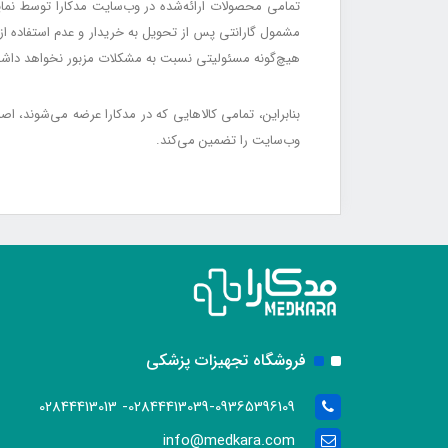
تمامی محصولات ارائه‌شده در وب‌سایت مدکارا توسط نمایند
هیچ‌گونه مسئولیتی نسبت به مشکلات مزبور نخواهد داش
بنابراین، تمامی کالاهایی که در مدکارا عرضه می‌شوند، ا
وب‌سایت را تضمین می‌کند.
فروشگاه تجهیزات پزشکی
02844413039-09365396109- 02844413013
info@medkara.com