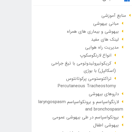
منابع آموزشی
مبانی بیهوشی
بیهوشی و بیماری های همراه
لینک های مفید
مدیریت راه هوایی
انواع لارنگوسکوپ
کریکوتیروئیدوتومی با تیغ جراحی
(اسکالپل) با بوژی
تراکئوستومی پرکوتانئوس
Percutaneous Tracheostomy
داروهای بیهوشی
لارنگواسپاسم و برونکواسپاسم laryngospasm
and bronchospasm
برونکواسپاسم در طی بیهوشی عمومی
بیهوشی اطفال