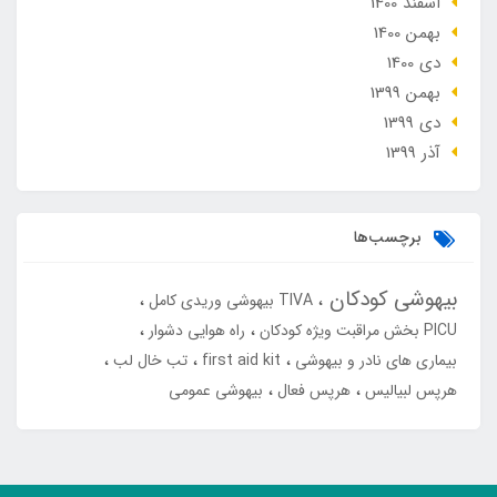
اسفند 1400
بهمن 1400
دی 1400
بهمن 1399
دی 1399
آذر 1399
برچسب‌ها
بیهوشی کودکان
TIVA بیهوشی وریدی کامل
PICU بخش مراقبت ویژه کودکان
راه هوایی دشوار
بیماری های نادر و بیهوشی
first aid kit
تب خال لب
هرپس لبیالیس
هرپس فعال
بیهوشی عمومی