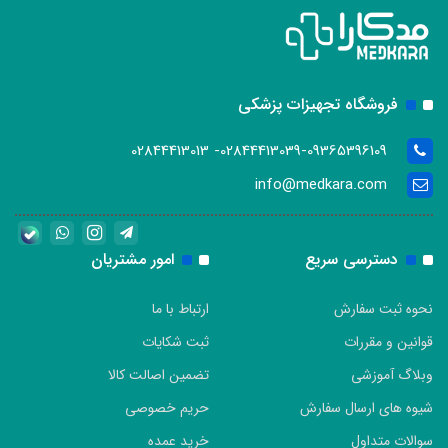
فروشگاه تجهیزات پزشکی
02844413039-09365396109- 02844413013
info@medkara.com
دسترسی سریع
امور مشتریان
نحوه ثبت سفارش
ارتباط با ما
قوانین و مقررات
ثبت شکایات
وبلاگ آموزشی
تضمین اصالت کالا
شیوه های ارسال سفارش
حریم خصوصی
سوالات متداول
خرید عمده