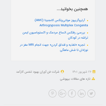
همچنین بخوانید...
آرتروگریپوز مولتی‌پلکس کانجنیتا (AMC):
Arthrogryposis Multiplex Congenita
بررسی رفلکس اتساع مردمک و اکستوباسیون ایمن
تراشه در کودکان
تجربه «تغذیه و قنداق کردن» جهت انجام MRI مغز در
نوزادان تا شش ماهگی
26 شهریور 1401
شرکت فن آوران بهبود تنفس کارآمد
تازه های مقالات بیهوشی