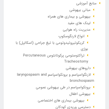
منابع آموزشی
مبانی بیهوشی
بیهوشی و بیماری های همراه
لینک های مفید
مدیریت راه هوایی
انواع لارنگوسکوپ
کریکوتیروئیدوتومی با تیغ جراحی (اسکالپل) با
بوژی
تراکئوستومی پرکوتانئوس Percutaneous
Tracheostomy
داروهای بیهوشی
لارنگواسپاسم و برونکواسپاسم laryngospasm and
bronchospasm
برونکواسپاسم در طی بیهوشی عمومی
بیهوشی اطفال
بیهوشی بیماری های اختصاصی
دسترسی وریدی کودکان