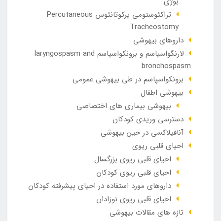
بوژی
تراکئوستومی پرکوتانئوس Percutaneous
Tracheostomy
داروهای بیهوشی
لارنگواسپاسم و برونکواسپاسم laryngospasm and
bronchospasm
برونکواسپاسم در طی بیهوشی عمومی
بیهوشی اطفال
بیهوشی بیماری های اختصاصی
دسترسی وریدی کودکان
آنافيلاکسی در حين بيهوشی
احیای قلبی ریوی
احیای قلبی ریوی بزرگسال
احیای قلبی ریوی کودکان
داروهای مورد استفاده در احیای پیشرفته کودکان
احیای قلبی ریوی نوزادان
تازه های مقالات بیهوشی