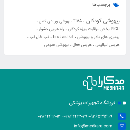
برچسب‌ها
بیهوشی کودکان
TIVA بیهوشی وریدی کامل
PICU بخش مراقبت ویژه کودکان
راه هوایی دشوار
بیماری های نادر و بیهوشی
first aid kit
تب خال لب
هرپس لبیالیس
هرپس فعال
بیهوشی عمومی
فروشگاه تجهیزات پزشکی
02844413039-09365396109- 02844413013
info@medkara.com