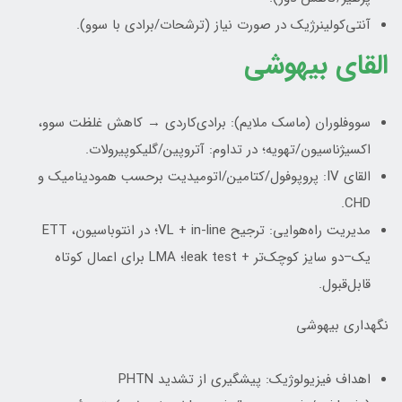
آنتی‌کولینرژیک در صورت نیاز (ترشحات/برادی با سوو).
القای بیهوشی
سووفلوران (ماسک ملایم): برادی‌کاردی → کاهش غلظت سوو،
اکسیژناسیون/تهویه؛ در تداوم: آتروپین/گلیکوپیرولات.
القای IV: پروپوفول/کتامین/اتومیدیت برحسب همودینامیک و
CHD.
مدیریت راه‌هوایی: ترجیح VL + in-line؛ در انتوباسیون، ETT
یک–دو سایز کوچک‌تر + leak test؛ LMA برای اعمال کوتاه
قابل‌قبول.
نگهداری بیهوشی
اهداف فیزیولوژیک: پیشگیری از تشدید PHTN