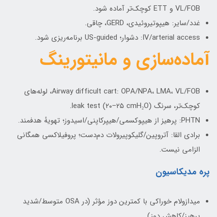
VL/FOB و ETT کوچک‌تر آماده شود.
غدد/سایر: هیپوتیروئیدی، GERD، چاقی.
IV/arterial access: دشوار؛ US-guided برنامه‌ریزی شود.
آماده‌سازی و مانیتورینگ
Airway difficult cart: OPA/NPA، LMA، VL/FOB، لوله‌های
کوچک‌تر، سرنگ leak test (۲۰–۲۵ cmH₂O).
PHTN: پرهیز از هیپوکسمی/هیپرکاپنی/اسیدوز؛ تهویهٔ هدفمند.
برادی القا: آتروپین/گلیکوپیرولات دم‌دست؛ پروفیلاکسی همگانی
الزامی نیست.
پره مدیکاسیون
میدازولام خوراکی با کمترین دوز مؤثر (در OSA متوسط/شدید
پرهیز/کاهش دوز).