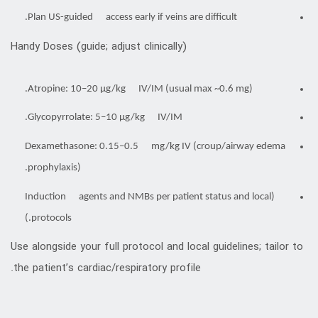
Plan US-guided access early if veins are difficult.
Handy Doses (guide; adjust clinically)
Atropine: 10–20 µg/kg IV/IM (usual max ~0.6 mg).
Glycopyrrolate: 5–10 µg/kg IV/IM.
Dexamethasone: 0.15–0.5 mg/kg IV (croup/airway edema
prophylaxis).
(Induction agents and NMBs per patient status and local
protocols.)
Use alongside your full protocol and local guidelines; tailor to
the patient’s cardiac/respiratory profile.