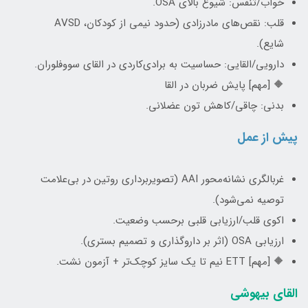
خواب/تنفس: شیوع بالای OSA.
قلب: نقص‌های مادرزادی (حدود نیمی از کودکان، AVSD
شایع).
دارویی/القایی: حساسیت به برادی‌کاردی در القای سووفلوران.
🔶 [مهم] پایش ضربان در القا
بدنی: چاقی/کاهش تون عضلانی.
پیش‌ از عمل
غربالگری نشانه‌محور AAI (تصویربرداری روتین در بی‌علامت
توصیه نمی‌شود).
اکوی قلب/ارزیابی قلبی برحسب وضعیت.
ارزیابی OSA (اثر بر داروگذاری و تصمیم بستری).
🔶 [مهم] ETT نیم تا یک سایز کوچک‌تر + آزمون نشت.
القای بیهوشی