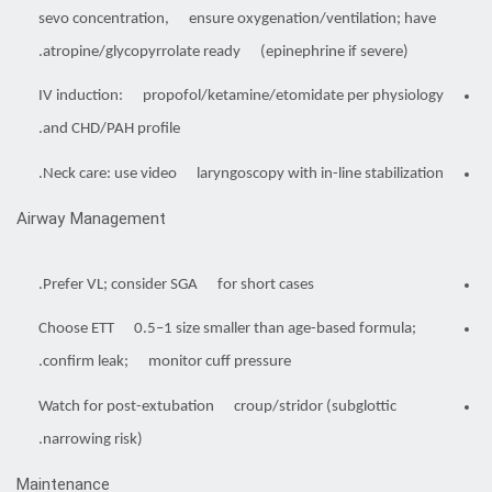
sevo concentration, ensure oxygenation/ventilation; have
atropine/glycopyrrolate ready (epinephrine if severe).
IV induction: propofol/ketamine/etomidate per physiology
and CHD/PAH profile.
Neck care: use video laryngoscopy with in-line stabilization.
Airway Management
Prefer VL; consider SGA for short cases.
Choose ETT 0.5–1 size smaller than age-based formula;
confirm leak; monitor cuff pressure.
Watch for post-extubation croup/stridor (subglottic
narrowing risk).
Maintenance