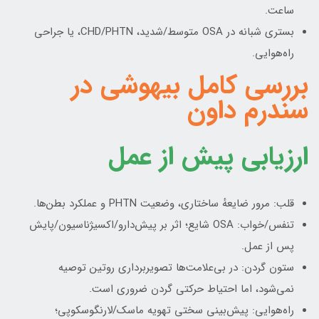
ساعت.
بستری شبانه در OSA متوسط/شدید، CHD/PHTN، یا جراحی
راه‌هوایی.
بررسی کامل بیهوشی در
سندرم داون
ارزیابی پیش از عمل
قلب: مرور ضایعهٔ ساختاری، وضعیت PHTN و عملکرد بطن‌ها.
تنفس/خواب: OSA شایع؛ اثر بر پیش‌دارو/اکسیژناسیون/پایش
پس از عمل.
ستون گردن: در بی‌علامت‌ها تصویربرداری روتین توصیه
نمی‌شود، اما احتیاط حرکتی گردن ضروری است.
راه‌هوایی: پیش‌بینی سختی تهویه ماسک/لارنگوسکوپی؛