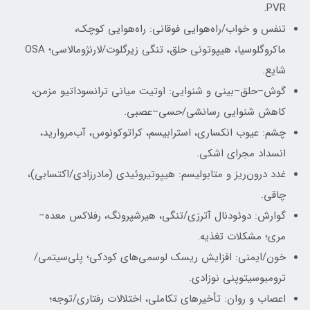
PVR.
تنفس و خواب/راه‌هوایی فوقانی: راه‌هوایی کوچک،
ماکروگلوسیا، هیپوتونی حلق، تنگی زیرگلوت/لارنژومالاسی؛ OSA
شایع.
گوش–حلق–بینی و شنوایی: اوتیت میانی ترانسوداتیو مزمن،
کاهش شنوایی رسانشی/حسی–عصبی.
چشم: عیوب انکساری، استرابیسم، کراتوکونوس، آب‌مروارید،
انسداد مجرای اشکی.
غدد درون‌ریز و متابولیسم: هیپوتیروئیدی (مادرزادی/اکتسابی)،
چاقی.
گوارش: دوئودنال آترزی/تنگی، هیرشپرونگ، رفلاکس معده–
مری؛ مشکلات تغذیه.
خون/ایمنی: افزایش ریسک لوسمی‌های کودکی؛ پلی‌سیتمی/
ترومبوسیتوپنی نوزادی.
اعصاب و روان: تأخیرهای تکاملی، اختلالات رفتاری/توجه؛