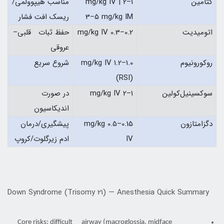
کتامین
1–2 mg/kg IV |
مناسب هیپوولمی/
3–5 mg/kg IM
ریسک افت فشار
اتومیدیت
0.2–0.3 mg/kg IV
حفظ ثبات قلبی–
عروقی
روکورونیوم
1.0–1.2 mg/kg IV
شروع سریع
(RSI)
سوکسینیل‌کولین
1–2 mg/kg IV
در صورت
اندیکاسیون
دگزامتازون
0.15–0.5 mg/kg
پیشگیری/درمان
IV
ادم زیرگلوت/کروپ
Down Syndrome (Trisomy 21) — Anesthesia Quick Summary
Core risks: difficult airway (macroglossia, midface