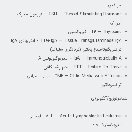
سر فمور
TSH — Thyroid-Stimulating Hormone - هورمون محرک
تیروئید
T4 — Thyroxine - تیروکسین
TTG-IgA — Tissue Transglutaminase IgA - آنتی‌بادی IgA
ترانس‌گلوتامیناز بافتی (غربالگری سلیاک)
IgA — Immunoglobulin A - ایمونوگلوبولین A
FTT — Failure To Thrive - عدم رشد کافی
OME — Otitis Media with Effusion - اوتیت میانی
ترانسوداتیو
هماتولوژی/آنکولوژی
ALL — Acute Lymphoblastic Leukemia - لوسمی
لنفوبلاستیک حاد