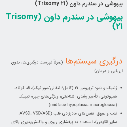
بیهوشی در سندرم داون (Trisomy 21)
بیهوشی در سندرم داون (Trisomy
21)
درگیری سیستم‌ها
(صرفاً فهرست درگیری‌ها، بدون
ارزیابی و درمان)
ژنتیک و نمو: تریزومی ۲۱ (کامل/انتقالی/موزائیک)، قد کوتاه،
هیپوتونی، تأخیر رشدی–شناختی، ویژگی‌های چهره تیپیک
(midface hypoplasia، macroglossia).
قلب و عروق: نقص‌های مادرزادی قلب (AVSD، VSD/ASD،
سایر نقایص)، استعداد به پرفشاری ریوی و واکنش‌پذیری بالای