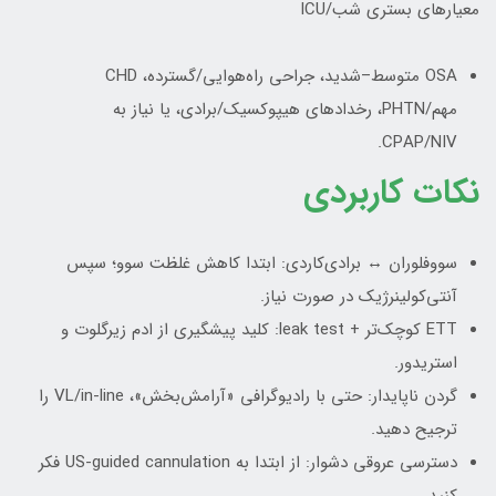
معیارهای بستری شب/ICU
OSA متوسط–شدید، جراحی راه‌هوایی/گسترده، CHD
مهم/PHTN، رخدادهای هیپوکسیک/برادی، یا نیاز به
CPAP/NIV.
نکات کاربردی
سووفلوران ↔ برادی‌کاردی: ابتدا کاهش غلظت سوو؛ سپس
آنتی‌کولینرژیک در صورت نیاز.
ETT کوچک‌تر + leak test: کلید پیشگیری از ادم زیرگلوت و
استریدور.
گردن ناپایدار: حتی با رادیوگرافی «آرامش‌بخش»، VL/in-line را
ترجیح دهید.
دسترسی عروقی دشوار: از ابتدا به US-guided cannulation فکر