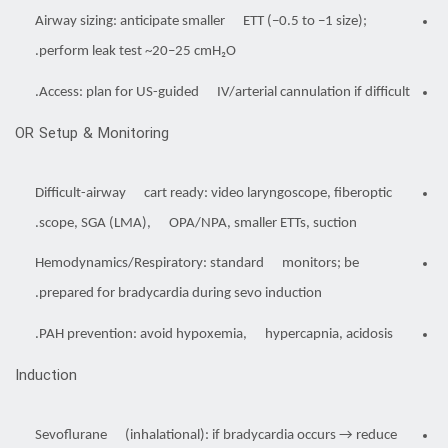
Airway sizing: anticipate smaller ETT (−0.5 to −1 size);
perform leak test ~20–25 cmH₂O.
Access: plan for US-guided IV/arterial cannulation if difficult.
OR Setup & Monitoring
Difficult-airway cart ready: video laryngoscope, fiberoptic
scope, SGA (LMA), OPA/NPA, smaller ETTs, suction.
Hemodynamics/Respiratory: standard monitors; be
prepared for bradycardia during sevo induction.
PAH prevention: avoid hypoxemia, hypercapnia, acidosis.
Induction
Sevoflurane (inhalational): if bradycardia occurs → reduce