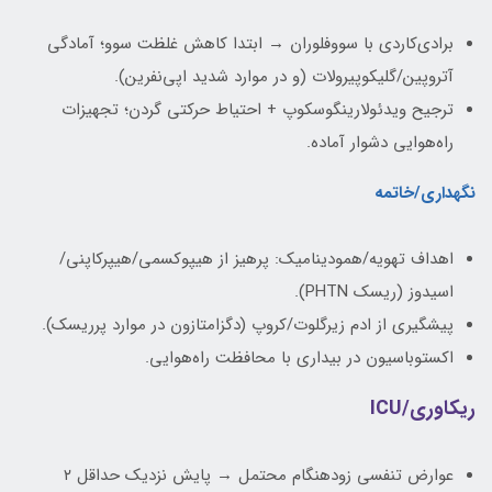
برادی‌کاردی با سووفلوران → ابتدا کاهش غلظت سوو؛ آمادگی
آتروپین/گلیکوپیرولات (و در موارد شدید اپی‌نفرین).
ترجیح ویدئولارینگوسکوپ + احتیاط حرکتی گردن؛ تجهیزات
راه‌هوایی دشوار آماده.
نگهداری/خاتمه
اهداف تهویه/همودینامیک: پرهیز از هیپوکسمی/هیپرکاپنی/
اسیدوز (ریسک PHTN).
پیشگیری از ادم زیرگلوت/کروپ (دگزامتازون در موارد پرریسک).
اکستوباسیون در بیداری با محافظت راه‌هوایی.
ریکاوری/ICU
عوارض تنفسی زودهنگام محتمل → پایش نزدیک حداقل ۲