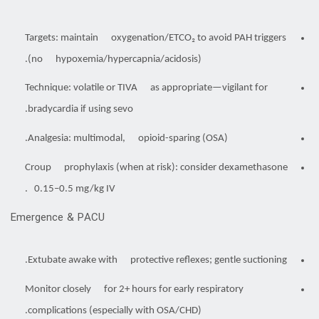
Targets: maintain oxygenation/ETCO₂ to avoid PAH triggers
(no hypoxemia/hypercapnia/acidosis).
Technique: volatile or TIVA as appropriate—vigilant for
bradycardia if using sevo.
Analgesia: multimodal, opioid-sparing (OSA).
Croup prophylaxis (when at risk): consider dexamethasone
0.15–0.5 mg/kg IV.
Emergence & PACU
Extubate awake with protective reflexes; gentle suctioning.
Monitor closely for 2+ hours for early respiratory
complications (especially with OSA/CHD).