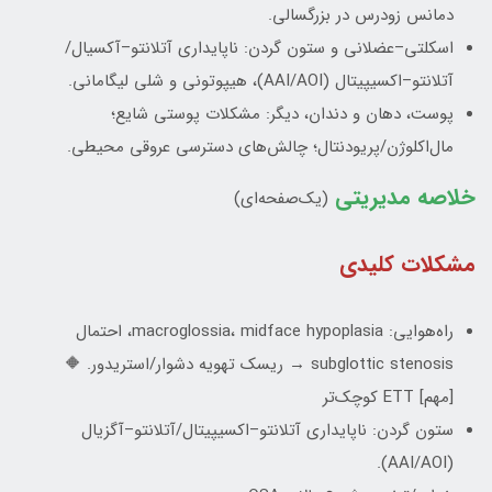
دمانس زودرس در بزرگسالی.
اسکلتی–عضلانی و ستون گردن: ناپایداری آتلانتو–آکسیال/
آتلانتو–اکسیپیتال (AAI/AOI)، هیپوتونی و شلی لیگامانی.
پوست، دهان و دندان، دیگر: مشکلات پوستی شایع؛
مال‌اکلوژن/پریودنتال؛ چالش‌های دسترسی عروقی محیطی.
خلاصه مدیریتی
(یک‌صفحه‌ای)
مشکلات کلیدی
راه‌هوایی: macroglossia، midface hypoplasia، احتمال
subglottic stenosis → ریسک تهویه دشوار/استریدور. 🔶
[مهم] ETT کوچک‌تر
ستون گردن: ناپایداری آتلانتو–اکسیپیتال/آتلانتو–آگزیال
(AAI/AOI).