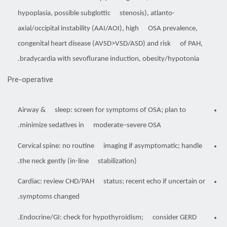
hypoplasia, possible subglottic stenosis), atlanto-
axial/occipital instability (AAI/AOI), high OSA prevalence,
congenital heart disease (AVSD>VSD/ASD) and risk of PAH,
bradycardia with sevoflurane induction, obesity/hypotonia.
Pre-operative
Airway & sleep: screen for symptoms of OSA; plan to
minimize sedatives in moderate–severe OSA.
Cervical spine: no routine imaging if asymptomatic; handle
the neck gently (in-line stabilization).
Cardiac: review CHD/PAH status; recent echo if uncertain or
symptoms changed.
Endocrine/GI: check for hypothyroidism; consider GERD.