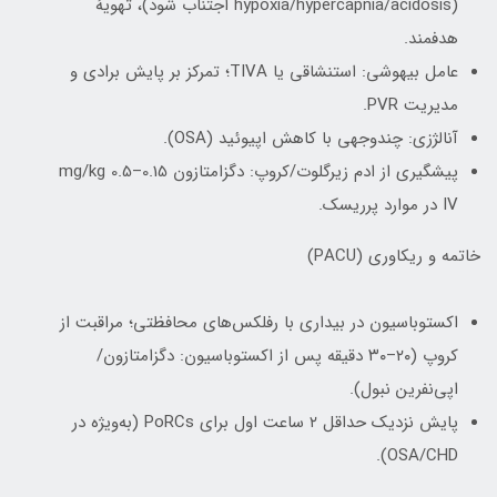
(hypoxia/hypercapnia/acidosis اجتناب شود)، تهویهٔ
هدفمند.
عامل بیهوشی: استنشاقی یا TIVA؛ تمرکز بر پایش برادی و
مدیریت PVR.
آنالژزی: چندوجهی با کاهش اپیوئید (OSA).
پیشگیری از ادم زیرگلوت/کروپ: دگزامتازون 0.15–0.5 mg/kg
IV در موارد پرریسک.
خاتمه و ریکاوری (PACU)
اکستوباسیون در بیداری با رفلکس‌های محافظتی؛ مراقبت از
کروپ (۲۰–۳۰ دقیقه پس از اکستوباسیون: دگزامتازون/
اپی‌نفرین نبول).
پایش نزدیک حداقل ۲ ساعت اول برای PoRCs (به‌ویژه در
OSA/CHD).