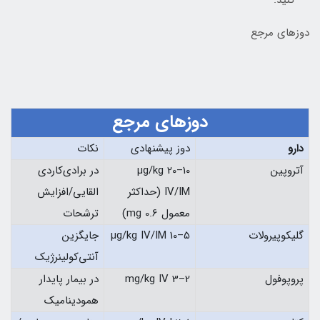
کنید.
دوزهای مرجع
دوزهای مرجع
دارو
دوز پیشنهادی
نکات
آتروپین
10–20 µg/kg
در برادی‌کاردی
IV/IM (حداکثر
القایی/افزایش
معمول 0.6 mg)
ترشحات
گلیکوپیرولات
5–10 µg/kg IV/IM
جایگزین
آنتی‌کولینرژیک
پروپوفول
2–3 mg/kg IV
در بیمار پایدار
همودینامیک