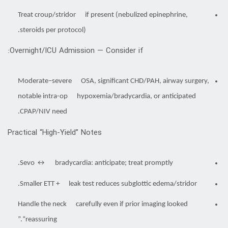
Treat croup/stridor if present (nebulized epinephrine,
steroids per protocol).
Overnight/ICU Admission — Consider if:
Moderate–severe OSA, significant CHD/PAH, airway surgery,
notable intra-op hypoxemia/bradycardia, or anticipated
CPAP/NIV need.
Practical “High-Yield” Notes
Sevo ↔ bradycardia: anticipate; treat promptly.
Smaller ETT + leak test reduces subglottic edema/stridor.
Handle the neck carefully even if prior imaging looked
“reassuring.”