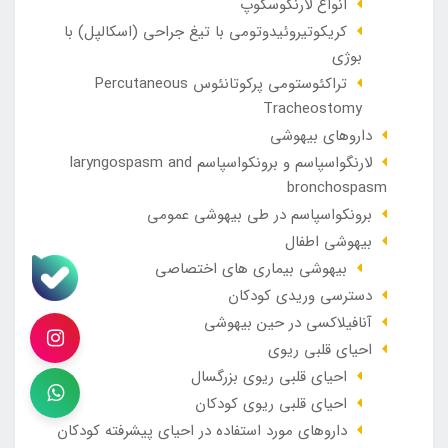
انواع لارنگوسکوپ
کریکوتیروئیدوتومی با تیغ جراحی (اسکالپل) با
بوژی
تراکئوستومی پرکوتانئوس Percutaneous
Tracheostomy
داروهای بیهوشی
لارنگواسپاسم و برونکواسپاسم laryngospasm and
bronchospasm
برونکواسپاسم در طی بیهوشی عمومی
بیهوشی اطفال
بیهوشی بیماری های اختصاصی
دسترسی وریدی کودکان
آنافيلاکسی در حين بيهوشی
احیای قلبی ریوی
احیای قلبی ریوی بزرگسال
احیای قلبی ریوی کودکان
داروهای مورد استفاده در احیای پیشرفته کودکان