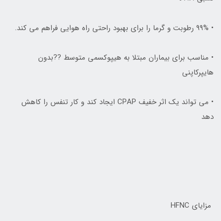
• 99% رطوبت و گرما را براي بهبود راحتي راه هوايي فراهم مي کند.
• مناسب براي بيماران مبتلا به هيپوکسمي متوسط ??بدون
هايپرکاپني
• مي تواند يک اثر خفيف CPAP ايجاد کند و کار تنفس را کاهش
دهد
مزاياي HFNC