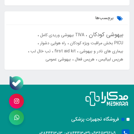
برچسب‌ها
بیهوشی کودکان
TIVA بیهوشی وریدی کامل
PICU بخش مراقبت ویژه کودکان
راه هوایی دشوار
بیماری های نادر و بیهوشی
first aid kit
تب خال لب
هرپس لبیالیس
هرپس فعال
بیهوشی عمومی
فروشگاه تجهیزات پزشکی
02844413039-09365396109- 02844413013