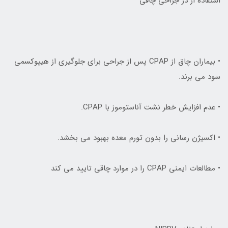
استفاده از در جراحی چاقی
• بيماران چاق از CPAP پس از جراحي براي جلوگيري از هيپوکسمي
سود مي برند.
• عدم افزايش خطر نشت آناستوموز با CPAP.
• اکسيژن رساني را بدون تورم معده بهبود مي بخشد.
• مطالعات ايمني CPAP را در موارد چاقي تاييد مي کند