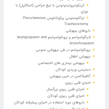
کریکوتیروئیدوتومی با تیغ جراحی (اسکالپل) با
بوژی
تراکئوستومی پرکوتانئوس Percutaneous
Tracheostomy
داروهای بیهوشی
لارنگواسپاسم و برونکواسپاسم laryngospasm and
bronchospasm
برونکواسپاسم در طی بیهوشی عمومی
بیهوشی اطفال
بیهوشی بیماری های اختصاصی
دسترسی وریدی کودکان
آنافيلاکسی در حين بيهوشی
احیای قلبی ریوی
احیای قلبی ریوی بزرگسال
احیای قلبی ریوی کودکان
داروهای مورد استفاده در احیای پیشرفته کودکان