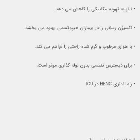
• نياز به تهويه مکانيکي را کاهش مي دهد.
• اکسيژن رساني را در بيماران هيپوکسمي بهبود مي بخشد.
• با هواي مرطوب و گرم شده راحتي را فراهم مي کند.
• براي ديسترس تنفسي بدون لوله گذاري موثر است.
• راه اندازي HFNC در ICU