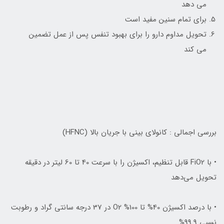
می دهد
برای تمام سنین مفید است
تحویل مداوم دارو را برای بهبود تنفس پس از عمل تضمین
می کند
بررسی اجمالی : کانولاي بيني با جريان بالا (HFNC)
• با FiO2 قابل تنظيم، اکسيژن را با سرعت 40 تا 60 ليتر در دقيقه
تحويل مي‌دهد
• با درصد اکسیژن 40% تا 100% O2 در 37 درجه سانتي گراد و رطوبت
نسبي 99.9%