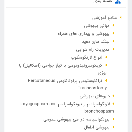
دسته بندی
منابع آموزشی
مبانی بیهوشی
بیهوشی و بیماری های همراه
لینک های مفید
مدیریت راه هوایی
انواع لارنگوسکوپ
کریکوتیروئیدوتومی با تیغ جراحی (اسکالپل) با
بوژی
تراکئوستومی پرکوتانئوس Percutaneous
Tracheostomy
داروهای بیهوشی
لارنگواسپاسم و برونکواسپاسم laryngospasm and
bronchospasm
برونکواسپاسم در طی بیهوشی عمومی
بیهوشی اطفال