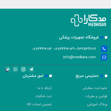
فروشگاه تجهیزات پزشکی
02844413039-09365396109- 02844413013
info@medkara.com
دسترسی سریع
امور مشتریان
نحوه ثبت سفارش
ارتباط با ما
قوانین و مقررات
ثبت شکایات
وبلاگ آموزشی
تضمین اصالت کالا