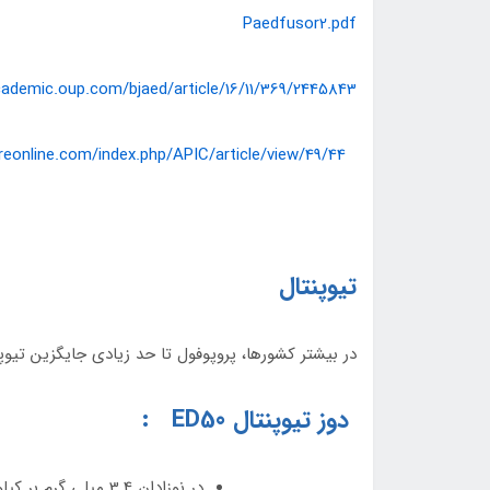
Paedfusor2.pdf
cademic.oup.com/bjaed/article/16/11/369/2445843
reonline.com/index.php/APIC/article/view/49/44
تيوپنتال
در بيشتر کشورها، پروپوفول تا حد زيادي جايگزين تي
دوز تيوپنتال ED50 :
در نوزادان 3.4 ميلي گرم بر کيلوگرم