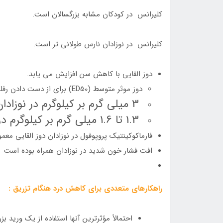
کلیرانس در کودکان مشابه بزرگسالان است.
کلیرانس در نوزادان نارس طولاني تر است.
دوز القايي با کاهش سن افزايش مي يابد.
دوز موثر متوسط (ED50) براي از دست دادن رفلکس مژه
3 ميلي گرم بر کيلوگرم در نوزادان 1 تا 6 ماهه
1.3 تا 1.6 ميلي گرم بر کيلوگرم در کودکان 1 تا 12 ساله
فارماکوکينتيک پروپوفول در نوزادان دوز القايي معم
افت فشار خون شديد در نوزادان همراه بوده است
راهکارهاي متعددي براي کاهش درد هنگام تزریق :
احتمالاً مؤثرترين آنها استفاده از يک وريد بز