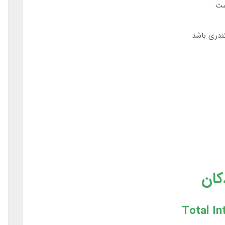
ست
ندري باشد
کان
Total In