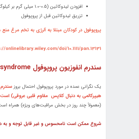
افزودن ليدوکائين (0.5-1.0 ميلي گرم بر کيلوگرم) به پروپوفول
تزريق ليدوکائين قبل از پروپوفول
پروپوفول در کودکان مبتلا به آلرژي به تخم مرغ منع 
://onlinelibrary.wiley.com/doi/10.1111/pan.13131
سندرم انفوزيون پروپوفول propofol infusion syndrome
يک نگراني عمده در مورد پروپوفول احتمال بروز
سندرم ا
هيپرکالمي به دنبال کلاپس مقاوم قلبي عروقي) است
(معمولاً چند روز در بخش مراقبت‌هاي ويژه) همراه اس
شروع ممکن است نامحسوس و غير قابل توجه و به دن