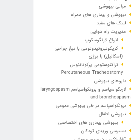
مبانی بیهوشی
بیهوشی و بیماری های همراه
لینک های مفید
مدیریت راه هوایی
انواع لارنگوسکوپ
کریکوتیروئیدوتومی با تیغ جراحی
(اسکالپل) با بوژی
تراکئوستومی پرکوتانئوس
Percutaneous Tracheostomy
داروهای بیهوشی
لارنگواسپاسم و برونکواسپاسم laryngospasm
and bronchospasm
برونکواسپاسم در طی بیهوشی عمومی
بیهوشی اطفال
بیهوشی بیماری های اختصاصی
دسترسی وریدی کودکان
آنافيلاکسی در حين بيهوشی