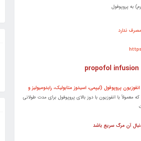
مصرف ندارد
https
نفوزيون پروپوفول (ليپمي، اسيدوز متابوليک، رابدوميوليز و
که معمولاً با انفوزيون با دوز بالای پروپوفول براي مدت طولاني
ت
بال آن مرگ سريع باشد