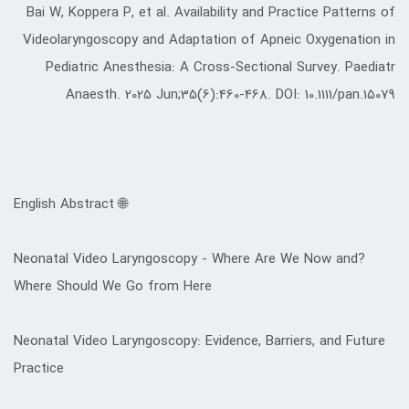
Bai W, Koppera P, et al. Availability and Practice Patterns of
Videolaryngoscopy and Adaptation of Apneic Oxygenation in
Pediatric Anesthesia: A Cross-Sectional Survey. Paediatr
Anaesth. 2025 Jun;35(6):460-468. DOI: 10.1111/pan.15079
🌐 English Abstract
?Neonatal Video Laryngoscopy - Where Are We Now and
Where Should We Go from Here
Neonatal Video Laryngoscopy: Evidence, Barriers, and Future
Practice