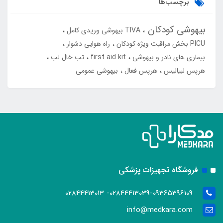
برچسب‌ها
بیهوشی کودکان
TIVA بیهوشی وریدی کامل
PICU بخش مراقبت ویژه کودکان
راه هوایی دشوار
بیماری های نادر و بیهوشی
first aid kit
تب خال لب
هرپس لبیالیس
هرپس فعال
بیهوشی عمومی
فروشگاه تجهیزات پزشکی
02844413039-09365396109- 02844413013
info@medkara.com