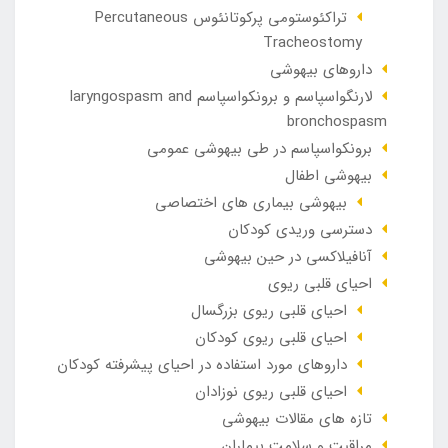
تراکئوستومی پرکوتانئوس Percutaneous
Tracheostomy
داروهای بیهوشی
لارنگواسپاسم و برونکواسپاسم laryngospasm and
bronchospasm
برونکواسپاسم در طی بیهوشی عمومی
بیهوشی اطفال
بیهوشی بیماری های اختصاصی
دسترسی وریدی کودکان
آنافيلاکسی در حين بيهوشی
احیای قلبی ریوی
احیای قلبی ریوی بزرگسال
احیای قلبی ریوی کودکان
داروهای مورد استفاده در احیای پیشرفته کودکان
احیای قلبی ریوی نوزادان
تازه های مقالات بیهوشی
مراقبت و سلامت بیماران