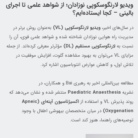
ویدیو لارنگوسکوپی نوزادان؛ از شواهد علمی تا اجرای
بالینی – کجا ایستاده‌ایم؟
در سال‌های اخیر،
ویدیو لارنگوسکوپی (VL)
به‌عنوان روش برتر در
مدیریت راه هوایی نوزادان شناخته شده و شواهد علمی قوی، آن را
نسبت به
لارنگوسکوپی مستقیم (DL)
مؤثرتر معرفی کرده‌اند. از جمله
مزایای VL می‌توان به بهبود مشاهده گلوت، افزایش موفقیت در
تلاش اول، و کاهش عوارض انتوباسیون اشاره کرد.
مطالعه بین‌المللی اخیر به رهبری Bai و همکاران، در
نشریه
Paediatric Anaesthesia
منتشر شده و نشان می‌دهد که
روند پذیرش VL و استفاده از
اکسیژناسیون آپنه‌ای (Apneic
Oxygenation)
در میان متخصصان بیهوشی اطفال با وجود
توصیه‌های راهنما، هنوز کند است.