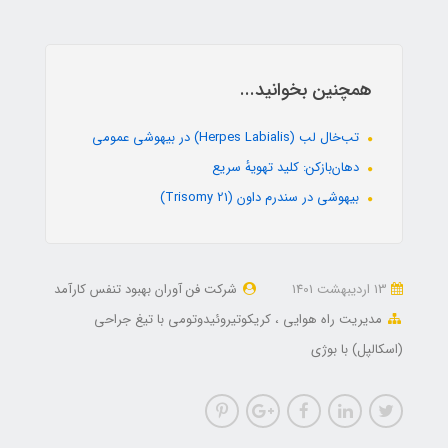
همچنین بخوانید...
تب‌خال لب (Herpes Labialis) در بیهوشی عمومی
دهان‌بازکن: کلید تهویهٔ سریع
بیهوشی در سندرم داون (Trisomy 21)
13 ارديبهشت 1401
شرکت فن آوران بهبود تنفس کارآمد
مدیریت راه هوایی
کریکوتیروئیدوتومی با تیغ جراحی
(اسکالپل) با بوژی