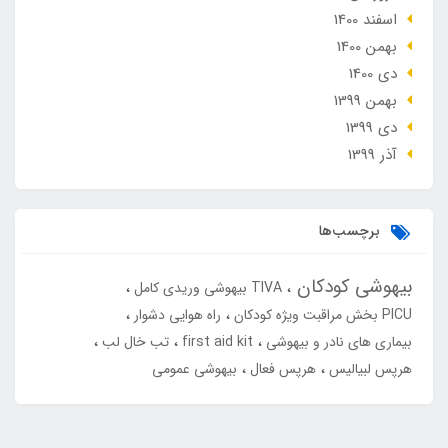
اسفند 1400
بهمن 1400
دی 1400
بهمن 1399
دی 1399
آذر 1399
برچسب‌ها
بیهوشی کودکان
TIVA بیهوشی وریدی کامل
PICU بخش مراقبت ویژه کودکان
راه هوایی دشوار
بیماری های نادر و بیهوشی
first aid kit
تب خال لب
هرپس لبیالیس
هرپس فعال
بیهوشی عمومی