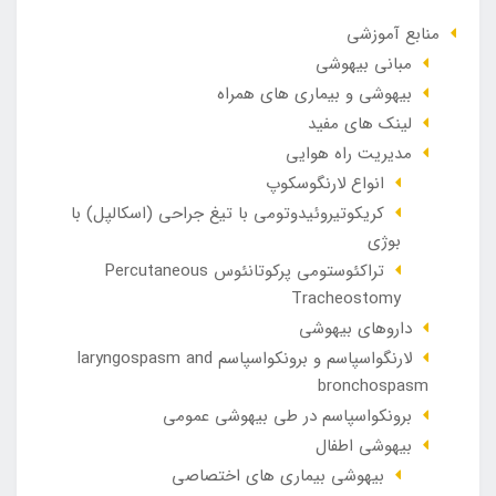
منابع آموزشی
مبانی بیهوشی
بیهوشی و بیماری های همراه
لینک های مفید
مدیریت راه هوایی
انواع لارنگوسکوپ
کریکوتیروئیدوتومی با تیغ جراحی (اسکالپل) با
بوژی
تراکئوستومی پرکوتانئوس Percutaneous
Tracheostomy
داروهای بیهوشی
لارنگواسپاسم و برونکواسپاسم laryngospasm and
bronchospasm
برونکواسپاسم در طی بیهوشی عمومی
بیهوشی اطفال
بیهوشی بیماری های اختصاصی