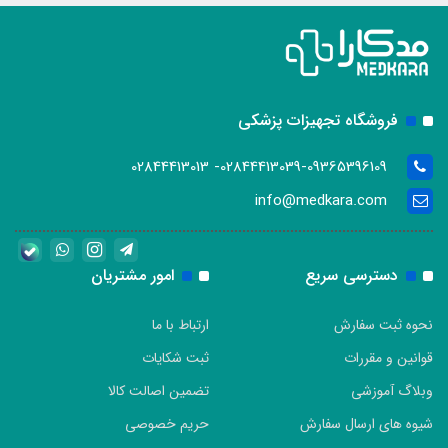
فروشگاه تجهیزات پزشکی
02844413039-09365396109- 02844413013
info@medkara.com
دسترسی سریع
امور مشتریان
نحوه ثبت سفارش
ارتباط با ما
قوانین و مقررات
ثبت شکایات
وبلاگ آموزشی
تضمین اصالت کالا
شیوه های ارسال سفارش
حریم خصوصی