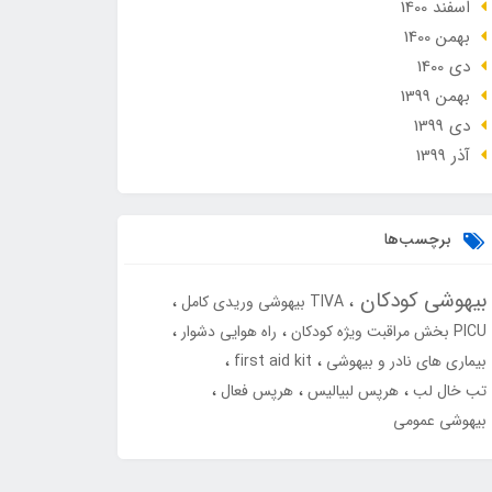
اسفند 1400
بهمن 1400
دی 1400
بهمن 1399
دی 1399
آذر 1399
برچسب‌ها
بیهوشی کودکان
TIVA بیهوشی وریدی کامل
PICU بخش مراقبت ویژه کودکان
راه هوایی دشوار
بیماری های نادر و بیهوشی
first aid kit
تب خال لب
هرپس لبیالیس
هرپس فعال
بیهوشی عمومی