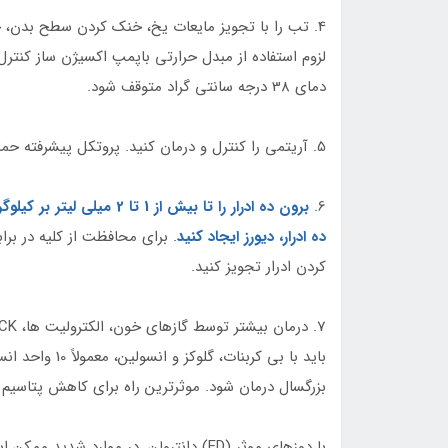
4. تب را با تجویز مایعات یخ، خنک کردن سطح بدن،
لزوم استفاده از مبدل حرارتی باپمپ اکسیژن ساز کنترل
دمای 38 درجه سانتی گراد متوقف شود.
5. آریتمی را کنترل و درمان کنید. پروتکل پیشرفته حمایت از زندگی قلبی ممکن است اعمال شود.
6.
برون ده ادرار را تا بیش ا
ده ادرار، دیورز ایجاد کنید
. برای محافظت از کلیه در براب
کردن ادرار تجویز کنید.
بزرگسال درمان شود. موثرترین راه برای کاهش پتاسیم سرم
با دوزهای موثر (ED) دانترولن. در موارد شدید ممکن است از کلرید کلسیم یا گلوکونات کلسیم استفاده شود.