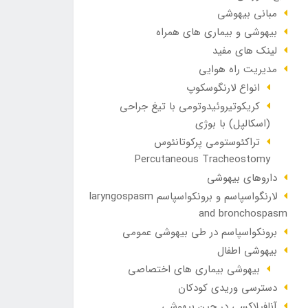
مبانی بیهوشی
بیهوشی و بیماری های همراه
لینک های مفید
مدیریت راه هوایی
انواع لارنگوسکوپ
کریکوتیروئیدوتومی با تیغ جراحی
(اسکالپل) با بوژی
تراکئوستومی پرکوتانئوس
Percutaneous Tracheostomy
داروهای بیهوشی
لارنگواسپاسم و برونکواسپاسم laryngospasm
and bronchospasm
برونکواسپاسم در طی بیهوشی عمومی
بیهوشی اطفال
بیهوشی بیماری های اختصاصی
دسترسی وریدی کودکان
آنافيلاکسی در حين بيهوشی