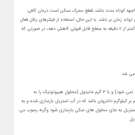
واجهه کوتاه مدت باشد، قطع محرک ممکن است درمان کافی
M حاد باشد. تغییر مدار تنفس و جاذب CO2 می تواند زمان بر باشد. با این حال، استفاده از فیلترهای زغال فعال
ممکن است به سرعت غلظت بی حس کننده فرار را در کمتر از 2 دقیقه به سطح قابل قبولی کاهش دهد، در صورتی که
هیدروکسید سدیم برای pH 9.5 (در غیر این صورت حل نمی شود) و با 3 گرم مانیتول (محلول هیپوتونیک را به
ل می کند). دوز اولیه باید 2.5 میلی گرم بر کیلوگرم دانترولن باشد که در آب استریل بازسازی شده و به
استریل به جای محلول های نمکی بازسازی شود وگرنه رسوب می
یل