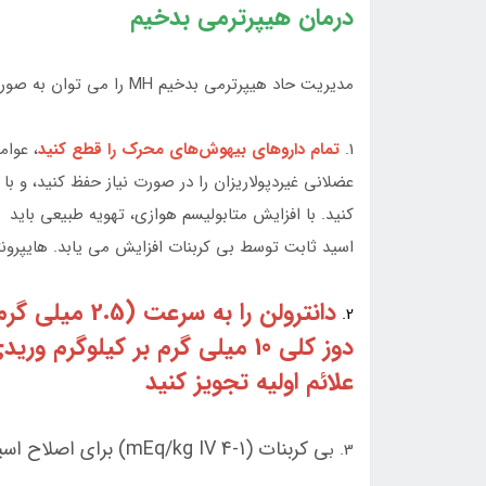
درمان هيپرترمی بدخيم
مدیریت حاد هیپرترمی بدخیم MH را می توان به صورت زیر خلاصه کرد:
1.
تمام داروهای بیهوش‌های محرک را قطع کنید
، عوام
اسید ثابت توسط بی کربنات افزایش می یابد. هایپرونتیلاسیون این CO2 اضا
2.
علائم اولیه تجویز کنید
ی کربنات (1-4 mEq/kg IV) برای اصلاح اسیدوز متابولیک با پایش مکرر گازهای خون و pH
3. ب