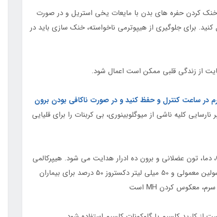
 خنک کردن حفره های بدن با مایعات یخی استریل و در صورت
 کنید. برای جلوگیری از هیپوترمی ناخواسته، خنک سازی باید در
ز 1 تا 2 میلی لیتر بر کیلوگرم در ساعت کنترل و حفظ کنید و در صورت ناکافی بودن برون
ر نارسایی کلیه ناشی از میوگلوبینوری، بی کربنات را برای قلیایی
7. درمان بیشتر توسط گازهای خون، الکترولیت ها، CK، دما، تون عضلانی و برون ده ادرار هدایت می شود. هیپرکالمی
باید با بی کربنات، گلوکز و انسولین، معمولاً 10 واحد انسولین معمولی و 50 میلی لیتر دکستروز 50 درصد برای بیماران
، معکوس کردن MH است