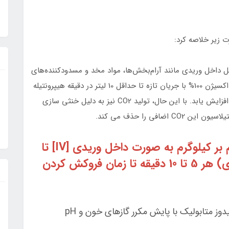
ل داخل وریدی مانند آرام‌بخش‌ها، مواد مخد و مسدودکننده‌های
عضلانی غیردپولاریزان را در صورت نیاز حفظ کنید، و با اکسیژن 100% با جریان تازه تا حداقل 10 لیتر در دقیقه هیپرونتیله
کنید. با افزایش متابولیسم هوازی، تهویه طبیعی باید افزایش یابد. با این حال، تولید CO2 نیز به دلیل خنثی سازی
فی را حذف می کند.
دانترولن را به سرعت (2.5 میلی گرم بر کیلوگرم به صورت داخل وریدی [IV] تا
دوز کلی 10 میلی گرم بر کیلوگرم وریدی) هر 5 تا 10 دقیقه تا زمان فروکش کردن