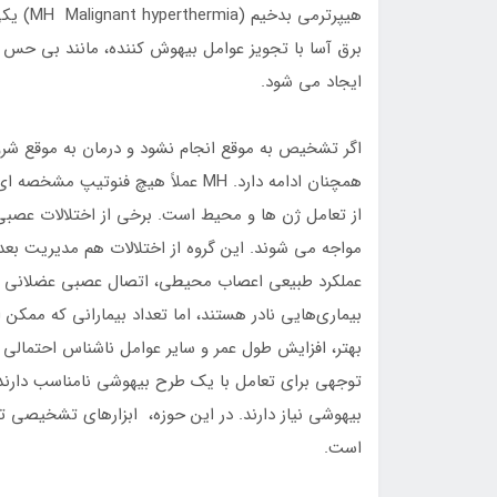
برق آسا با تجويز عوامل بيهوش کننده، مانند بي حس کن
ايجاد مي شود.
همچنان ادامه دارد. MH عملاً هيچ فنو
از تعامل ژن ها و محيط است. برخي از اختلالات عصبي
مواجه مي شوند. اين گروه از اختلالات هم مديريت بعد
عملکرد طبيعي اعصاب محيطي، اتصال عصبي عضلاني و/ي
بيماري‌هايي نادر هستند، اما تعداد بيماراني که ممک
بهتر، افزايش طول عمر و ساير عوامل ناشناس احتمالي
توجهي براي تعامل با يک طرح بيهوشي نامناسب دارند 
بيهوشي نياز دارند. در اين حوزه، ابزارهاي تشخيصي ت
است.