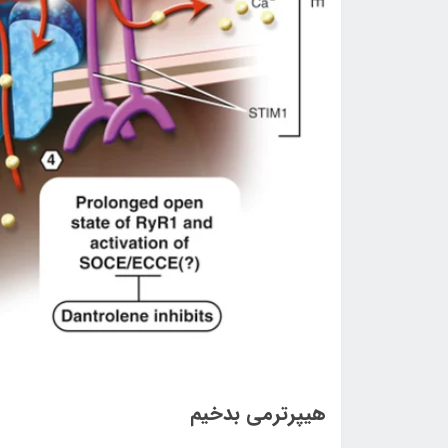
هيپرترمي بدخيم