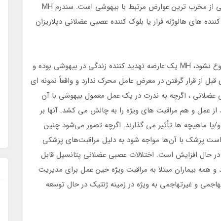
هيپرترمي بدخيم (MH Malignant hyperthermia) يکي از مخرب ترين عوارض مرتبط با بيهوشي است. سندرم MH
نده هاي هالوژنه فرار يا بلوک کننده عصبي عضلاني دپلاريزان
اگر تشخيص به موقع انجام نشود و درمان به موقع شروع نشود، MH يک عارضه تهديد کننده زندگي در بيهوشي بوده و
تيپ مشخصه اي قبل از قرار گرفتن در معرض عامل محرک ندارد و واقعاً نمونه اي
 عضلاني ، اگرچه به ندرت در يک عمل معمول بيهوشي با آن
 از عمل و هم مراقبت هاي ويژه را به چالش مي کشد. آنها بر
ا ماهيچه ها تأثير مي گذارند. اگرچه تصور مي‌شود چنين
ن است پزشک با آن‌ها مواجه شود به دليل مراقبت‌هاي پزشکي
 در حال افزايش است. اختلالات عصبي عضلاني پتانسيل قابل
و همه بيماران مبتلا به مراقبت ويژه حين عمل براي مديريت
هاجمي و غيرتهاجمي به ويژه در زمينه ژنتيک در حال توسعه