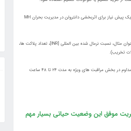
8.داده های اخیر نشان داد که سطح منیزیم می تواند یک پیش نیاز برای اثربخشی دانترولن در مدیریت بحران MH
9. آزمایش های انعقادی را تجزیه و تحلیل کنید (به عنوان مثال، نسبت نرمال شده بین المللی [INR]، تعداد پلاکت ها،
لات تخریب).
10. هنگامی که واکنش اولیه کنترل شد، معمولاً نظارت مداوم در بخش مراقبت های ویژه به مدت 24 تا 48 ساعت
یریت موفق این وضعیت حیاتی بسیار مهم