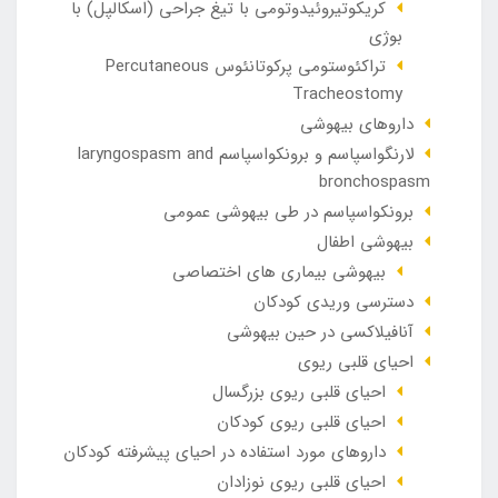
کریکوتیروئیدوتومی با تیغ جراحی (اسکالپل) با
بوژی
تراکئوستومی پرکوتانئوس Percutaneous
Tracheostomy
داروهای بیهوشی
لارنگواسپاسم و برونکواسپاسم laryngospasm and
bronchospasm
برونکواسپاسم در طی بیهوشی عمومی
بیهوشی اطفال
بیهوشی بیماری های اختصاصی
دسترسی وریدی کودکان
آنافيلاکسی در حين بيهوشی
احیای قلبی ریوی
احیای قلبی ریوی بزرگسال
احیای قلبی ریوی کودکان
داروهای مورد استفاده در احیای پیشرفته کودکان
احیای قلبی ریوی نوزادان