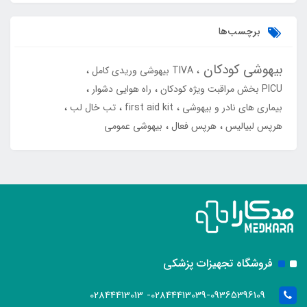
برچسب‌ها
بیهوشی کودکان
TIVA بیهوشی وریدی کامل
PICU بخش مراقبت ویژه کودکان
راه هوایی دشوار
بیماری های نادر و بیهوشی
first aid kit
تب خال لب
هرپس لبیالیس
هرپس فعال
بیهوشی عمومی
فروشگاه تجهیزات پزشکی
02844413039-09365396109- 02844413013