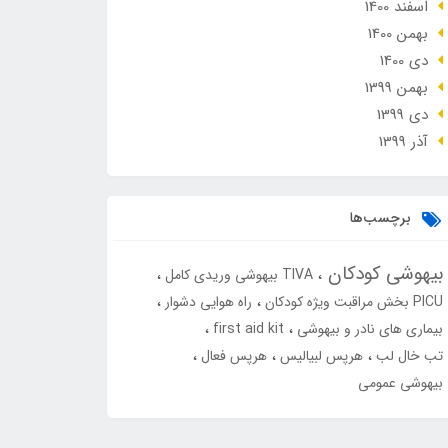
اسفند 1400
بهمن 1400
دی 1400
بهمن 1399
دی 1399
آذر 1399
برچسب‌ها
بیهوشی کودکان
TIVA بیهوشی وریدی کامل
PICU بخش مراقبت ویژه کودکان
راه هوایی دشوار
بیماری های نادر و بیهوشی
first aid kit
تب خال لب
هرپس لبیالیس
هرپس فعال
بیهوشی عمومی