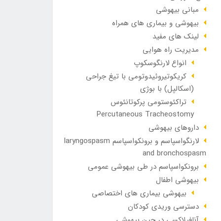
مبانی بیهوشی
بیهوشی و بیماری های همراه
لینک های مفید
مدیریت راه هوایی
انواع لارنگوسکوپ
کریکوتیروئیدوتومی با تیغ جراحی
(اسکالپل) با بوژی
تراکئوستومی پرکوتانئوس
Percutaneous Tracheostomy
داروهای بیهوشی
لارنگواسپاسم و برونکواسپاسم laryngospasm
and bronchospasm
برونکواسپاسم در طی بیهوشی عمومی
بیهوشی اطفال
بیهوشی بیماری های اختصاصی
دسترسی وریدی کودکان
آنافيلاکسی در حين بيهوشی