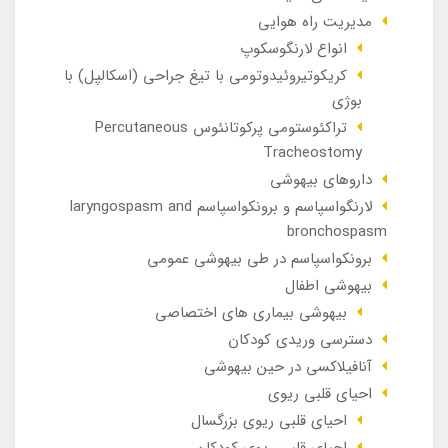
مدیریت راه هوایی
انواع لارنگوسکوپ
کریکوتیروئیدوتومی با تیغ جراحی (اسکالپل) با
بوژی
تراکئوستومی پرکوتانئوس Percutaneous
Tracheostomy
داروهای بیهوشی
لارنگواسپاسم و برونکواسپاسم laryngospasm and
bronchospasm
برونکواسپاسم در طی بیهوشی عمومی
بیهوشی اطفال
بیهوشی بیماری های اختصاصی
دسترسی وریدی کودکان
آنافيلاکسی در حين بيهوشی
احیای قلبی ریوی
احیای قلبی ریوی بزرگسال