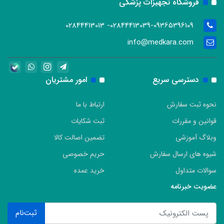
فروشگاه تجهیزات پزشکی
02844413039-09365396109- 02844413013
info@medkara.com
دسترسی سریع
امور مشتریان
نحوه ثبت سفارش
ارتباط با ما
قوانین و مقررات
ثبت شکایات
وبلاگ آموزشی
تضمین اصالت کالا
شیوه های ارسال سفارش
حریم خصوصی
سوالات متداول
خرید عمده
عضویت خبرنامه
ثبت‌نام