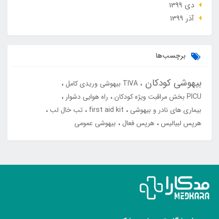
دی 1399
آذر 1399
برچسب‌ها
بیهوشی کودکان
TIVA بیهوشی وریدی کامل
PICU بخش مراقبت ویژه کودکان
راه هوایی دشوار
بیماری های نادر و بیهوشی
first aid kit
تب خال لب
هرپس لبیالیس
هرپس فعال
بیهوشی عمومی