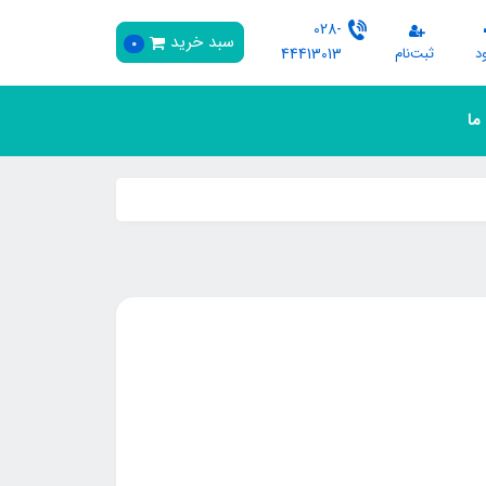
028-
سبد خرید
0
د
ثبت‌نام
44413013
 ما