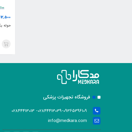
12,500
ت
حوله یک
فروشگاه تجهیزات پزشکی
02844413039-09365396109- 02844413013
info@medkara.com