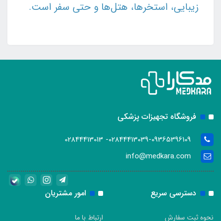
زیبایی، استخرها، هتل‌ها و حتی سفر است.
فروشگاه تجهیزات پزشکی
02844413039-09365396109- 02844413013
info@medkara.com
دسترسی سریع
امور مشتریان
نحوه ثبت سفارش
ارتباط با ما