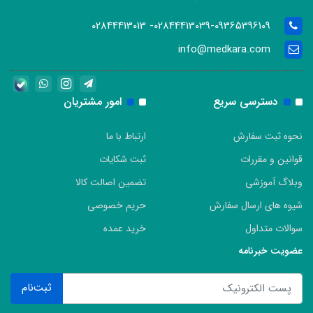
02844413039-09365396109- 02844413013
info@medkara.com
دسترسی سریع
امور مشتریان
نحوه ثبت سفارش
ارتباط با ما
قوانین و مقررات
ثبت شکایات
وبلاگ آموزشی
تضمین اصالت کالا
شیوه های ارسال سفارش
حریم خصوصی
سوالات متداول
خرید عمده
عضویت خبرنامه
ثبت‌نام