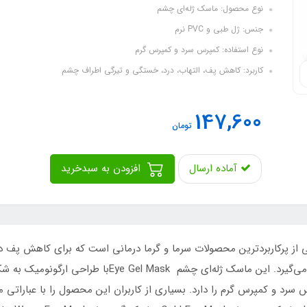
نوع محصول: ماسک ژله‌ای چشم
جنس: ژل طبی و PVC نرم
نوع استفاده: کمپرس سرد و کمپرس گرم
کاربرد: کاهش پف، التهاب، درد، خستگی و تیرگی اطراف چشم
147,600
تومان
آماده ارسال
افزودن به سبدخرید
رد و گرم عینکی Hot & Cold Eye Gel Maskیکی از پرکاربردترین محصولات سرما و گرما درمانی است 
میگرن، التهاب، کبودی، درد و تورم مورد استفاده قرار می‌گی
سرد و کمپرس گرم را دارد. بسیاری از کاربران این محصول را با عباراتی 