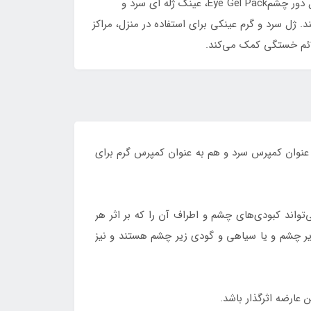
کمپرس سرد و گرم چشمHot & Cold Eye Compress، ماسک سرد چشمCold Eye Mask، ماسک گرم چشمWarm Eye Mask، ژل دور چشمEye Gel Pack، عینک ژله ای سرد و
سک تسکین چشمEye Relief Mask و ژل درمانی چشم میشناسند. ژل سرد و گرم عینکی برای استفاده در منزل، مراکز
ائم خستگی کمک می‌کند.
 عنوان کمپرس سرد و هم به عنوان کمپرس گرم برای
تواند کبودی‌های چشم و اطراف آن را که بر اثر هر
یر چشم و یا سیاهی و گودی زیر چشم هستند و نیز
ن عارضه اثرگذار باشد.