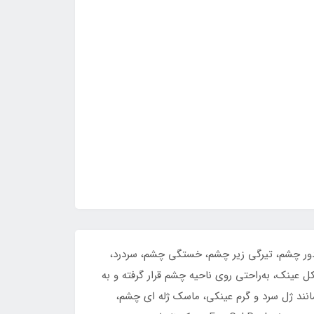
که برای کاهش پف دور چشم، تیرگی زیر چشم، خستگی چشم، سردرد،
رد. این ماسک ژله‌ای چشم Eye Gel Maskبا طراحی ارگونومیک به شکل عینک، به‌راحتی روی ناحیه چشم قرار گرفته و به
مانند ژل سرد و گرم عینکی، ماسک ژله ای چشم،