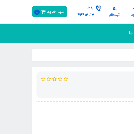
028-
سبد خرید
0
د
ثبت‌نام
44413013
 ما