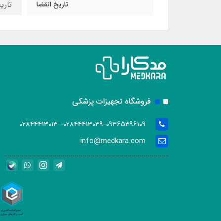
تاریخ انقضا
تاریخ
فروشگاه تجهیزات پزشکی
02844413039-09365396109- 02844413013
info@medkara.com