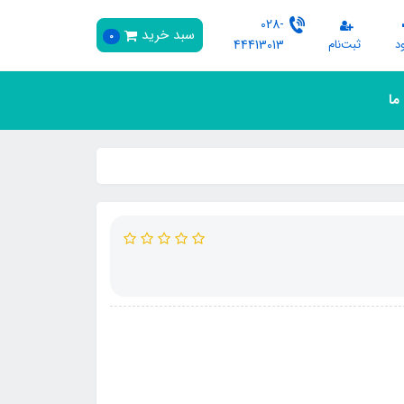
028-
سبد خرید
0
د
ثبت‌نام
44413013
 ما