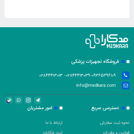
فروشگاه تجهیزات پزشکی
02844413039-09365396109- 02844413013
info@medkara.com
دسترسی سریع
امور مشتریان
نحوه ثبت سفارش
ارتباط با ما
قوانین و مقررات
ثبت شکایات