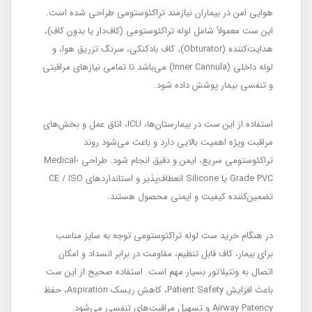
هوایی امن در بیماران نیازمند تراکئوستومی طراحی شده است.
این ست معمولاً شامل لوله تراکئوستومی (کاف‌دار یا بدون کاف)،
هدایت‌کننده (Obturator)، کاف بادکنکی، سرنگ تزریق هوا، و
لوله داخلی (Inner Cannula) می‌باشد تا تمامی نیازهای مراقبتی
و تنفسی بیمار پوشش داده شود.
استفاده از این ست در بیمارستان‌ها، ICU، اتاق عمل و بخش‌های
مراقبت ویژه اهمیت بالایی دارد و باعث می‌شود روند
تراکئوستومی سریع، ایمن و دقیق انجام شود. طراحی Medical-
Grade PVC یا Silicone انعطاف‌پذیر و استانداردهای CE / ISO
تضمین‌کننده کیفیت و ایمنی محصول هستند.
در هنگام خرید ست لوله تراکئوستومی توجه به سایز مناسب
برای بیمار، کاف قابل تنظیم، مقاومت در برابر انسداد و امکان
اتصال به ونتیلاتور بسیار مهم است. استفاده صحیح از این ست
باعث افزایش Patient Safety، کاهش ریسک Aspiration، حفظ
Airway Patency و تسهیل مراقبت‌های تنفسی می‌شود.