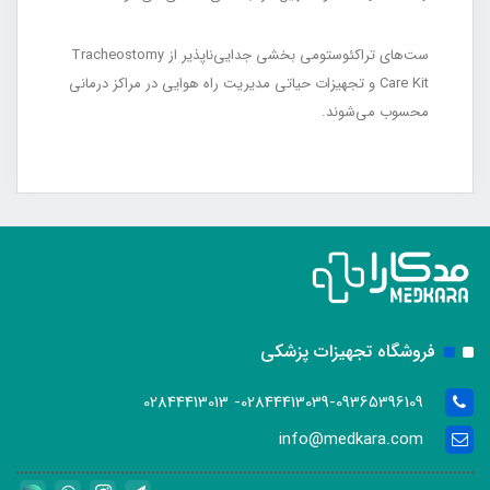
ست‌های تراکئوستومی بخشی جدایی‌ناپذیر از Tracheostomy
Care Kit و تجهیزات حیاتی مدیریت راه هوایی در مراکز درمانی
محسوب می‌شوند.
فروشگاه تجهیزات پزشکی
02844413039-09365396109- 02844413013
info@medkara.com